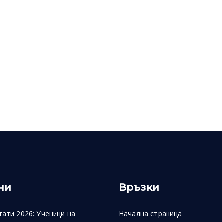
ни
Връзки
тати 2026: Ученици на
Начална страница