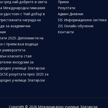
и сред най-добрите в света
Прием
на Международна гимназия
Резултати
и удостоен с ‘Най-добър в
Админ Дневник
 престижната награда на
SIS Информационна система
дж за академични
ZIS Онлайн обучение
ния
Контакти
тати 2025: Дипломанти на
ки с прием във водещи
и университети
вън класната стая:
ателни екскурзии за
родно училище Златарски
GCSE резултати през 2025 за
родно училище Златарски
Copyright © 2026
Междунардоно училище Златарски
.