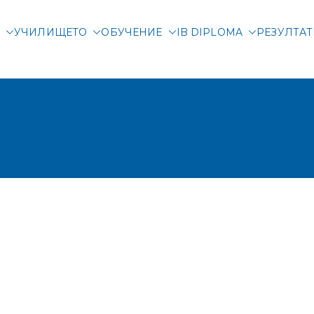
М
УЧИЛИЩЕТО
ОБУЧЕНИЕ
IB DIPLOMA
РЕЗУЛТА
родна гимназия Злата
родно училище в Соф