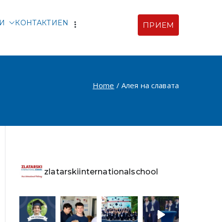
ТИ
КОНТАКТИ
EN
ПРИЕМ
рски |
ия
Home
Алея на славата
zlatarskiinternationalschool