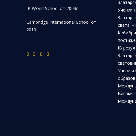
Златарск
IB World School от 2003г
Ученик 
Златарск
Cambridge International School от
света’ –
2010г
Кеймбри
постиже
IB резул
Златарс
световн
Учене из
образов
Междуна
Високи I
Междуна