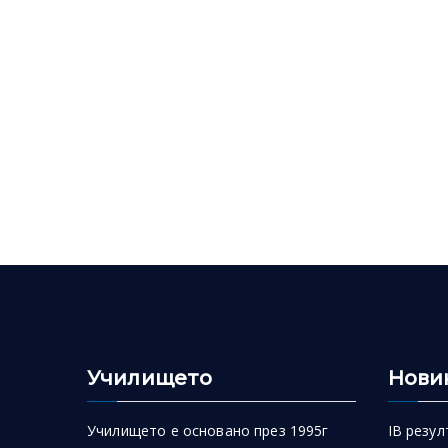
Училището
Нови
Училището е основано през 1995г
IB резул