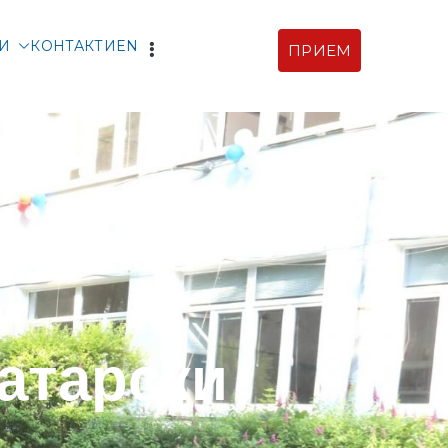
ТИ
КОНТАКТИ
EN
ПРИЕМ
арски |
фия
атарски