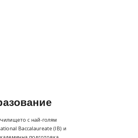
разование
училището с най-голям
tional Baccalaureate (IB) и
академична подготовка.