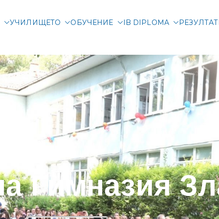
М
УЧИЛИЩЕТО
ОБУЧЕНИЕ
IB DIPLOMA
РЕЗУЛТА
родна гимназия Злат
ародно училище в Со
ДОБРЕ ДОШЛИ В
а Гимназия Зл