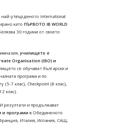
 най-утвърденото International
зирано като
ПЪРВОТО IB WORLD
белязва 30 години от своето
гимназия,
училището е
eate Organisation (IBO) и
лището се обучават български и
налната програма и по
5-7 клас), Checkpoint (8 клас),
12 клас).
ЗИ резултати и продължават
и и програми
в Обединеното
Франция, Италия, Испания, САЩ,