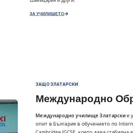
Швейцария и други.
ЗА УЧИЛИЩЕТO
ЗАЩО ЗЛАТАРСКИ
Международно Об
Международно училище Златарски
е 
опит в България в обучението по Interna
Cambridge IGCSE, което дава стабилна 