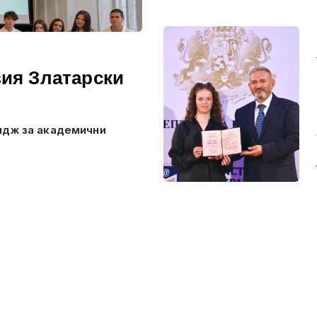
ия Златарски
идж за академични