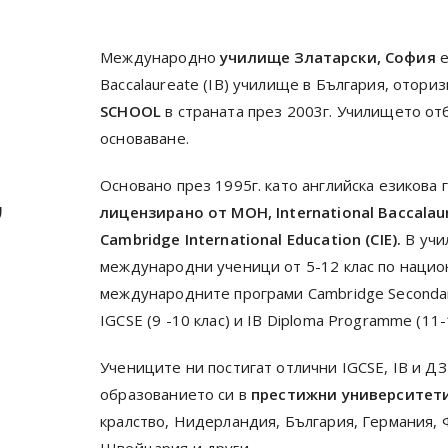
Международно
училище Златарски, София
е
Baccalaureate (IB) училище в България, отори
SCHOOL
в страната през 2003г. Училището от
основаване.
Основано през 1995г. като английска езикова 
,
лицензирано от МОН, International Baccalaur
Cambridge International Education (CIE).
В учи
международни ученици от 5-12 клас по нацио
международните програми Cambridge Secondary (
IGCSE (9 -10 клас) и IB Diploma Programme (11-
Учениците ни постигат отлични IGCSE, IB и Д
образованието си в
престижни университет
кралство, Нидерландия, България, Германия, 