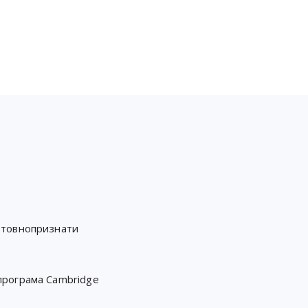
етовнопризнати
програма Cambridge