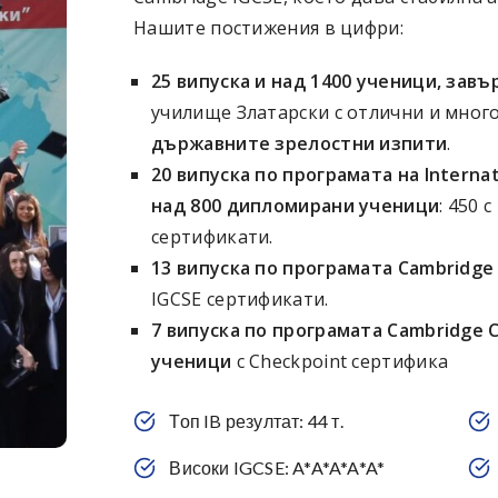
Нашите постижения в цифри:
25 випуска и над 1400 ученици, зав
училище Златарски с отлични и мног
държавните зрелостни изпити
.
20 випуска по програмата на Internati
над 800 дипломирани ученици
: 450 
сертификати.
13 випуска по програмата Cambridge 
IGCSE сертификати.
7 випуска по програмата Cambridge C
ученици
с Checkpoint сертифика
Топ IB резултат: 44 т.
Високи IGCSE: A*A*A*A*A*