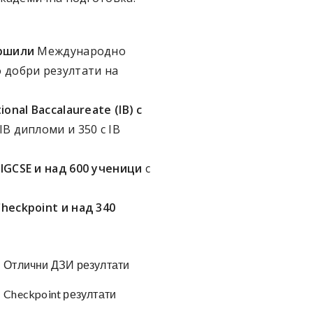
ършили
Международно
о добри резултати на
onal Baccalaureate (IB) с
с IB дипломи и 350 с IB
IGCSE и над 600 ученици
с
heckpoint и над 340
Отлични ДЗИ резултати
Checkpoint резултати