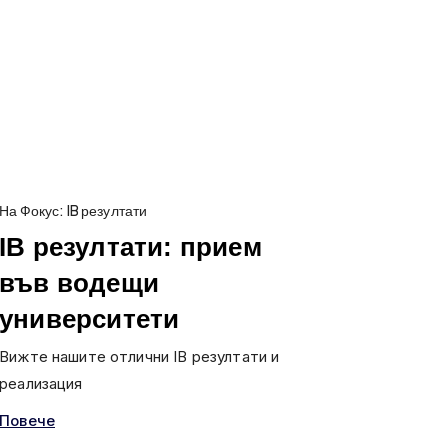
На Фокус: IB резултати
IB резултати: прием
във водещи
университети
Вижте нашите отлични IB резултати и
реализация
Повече