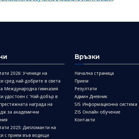
ни
Връзки
тати 2026: Ученици на
Начална страница
и сред най-добрите в света
Прием
на Международна гимназия
Резултати
и удостоен с ‘Най-добър в
Админ Дневник
 престижната награда на
SIS Информационна система
дж за академични
ZIS Онлайн обучение
ния
Контакти
тати 2025: Дипломанти на
ки с прием във водещи