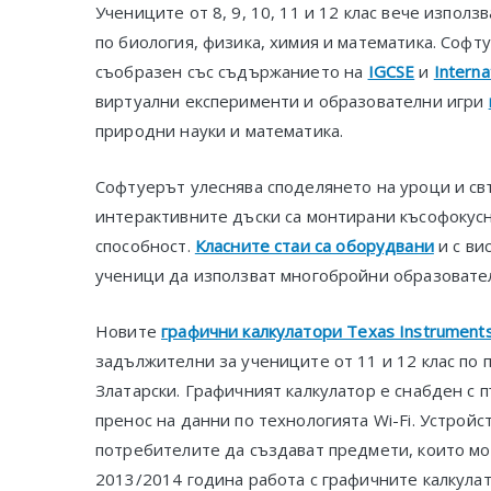
Учениците от 8, 9, 10, 11 и 12 клас вече използ
по биология, физика, химия и математика. Софт
съобразен със съдържанието на
IGCSE
и
Interna
виртуални експерименти и образователни игри
природни науки и математика.
Софтуерът улеснява споделянето на уроци и свъ
интерактивните дъски са монтирани късофокусн
способност.
Класните стаи са оборудвани
и с ви
ученици да използват многобройни образователн
Новите
графични калкулатори Texas Instruments
задължителни за учениците от 11 и 12 клас по пр
Златарски. Графичният калкулатор е снабден с
пренос на данни по технологията Wi-Fi. Устрой
потребителите да създават предмети, които мо
2013/2014 година работа с графичните калкулато