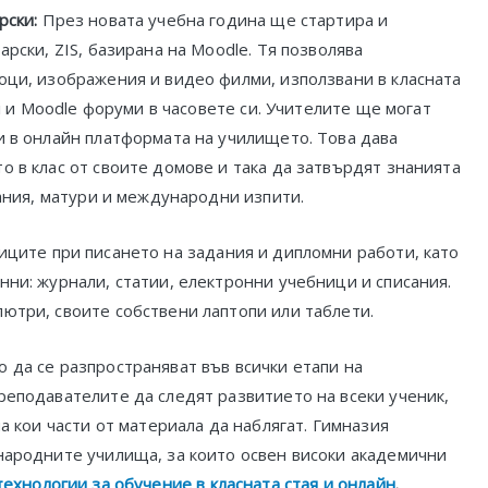
рски:
През новата учебна година ще стартира и
рски, ZIS, базирана на Moodle. Тя позволява
оци, изображения и видео филми, използвани в класната
ki и Moodle форуми в часовете си. Учителите ще могат
и в онлайн платформата на училището. Това дава
 в клас от своите домове и така да затвърдят знанията
вания, матури и международни изпити.
ците при писането на задания и дипломни работи, като
ни: журнали, статии, електронни учебници и списания.
ютри, своите собствени лаптопи или таблети.
 да се разпространяват във всички етапи на
реподавателите да следят развитието на всеки ученик,
а кои части от материала да наблягат. Гимназия
народните училища, за които освен високи академични
ехнологии за обучение в класната стая и онлайн
.