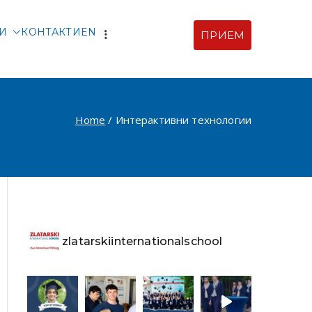
ТИ
КОНТАКТИ
EN
ПРИЕМ
рски |
ия
Home
Интерактивни технологии
zlatarskiinternationalschool