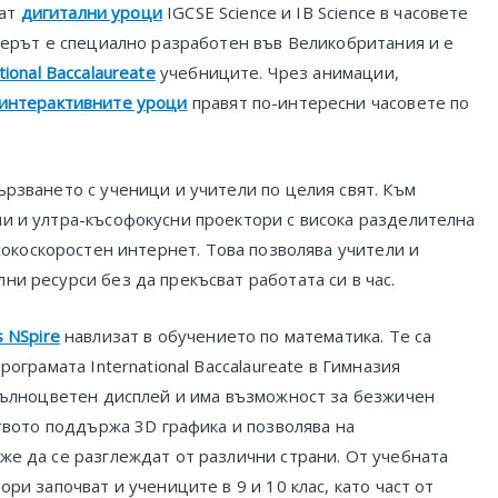
ват
дигитални уроци
IGCSE Science и IB Science в часовете
уерът е специално разработен във Великобритания и е
tional Baccalaureate
учебниците. Чрез анимации,
интерактивните уроци
правят по-интересни часовете по
рзването с ученици и учители по целия свят. Към
и и ултра-късофокусни проектори с висока разделителна
сокоскоростен интернет. Това позволява учители и
и ресурси без да прекъсват работата си в час.
 NSpire
навлизат в обучението по математика. Те са
ограмата International Baccalaureate в Гимназия
 пълноцветен дисплей и има възможност за безжичен
ството поддържа 3D графика и позволява на
же да се разглеждат от различни страни. От учебната
ри започват и учениците в 9 и 10 клас, като част от