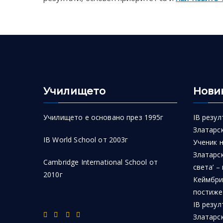
Училището
Нови
Училището е основано през 1995г
IB резул
Златарск
IB World School от 2003г
Ученик 
Златарск
Cambridge International School от
света’ –
2010г
Кеймбри
постиже
IB резул
Златарс