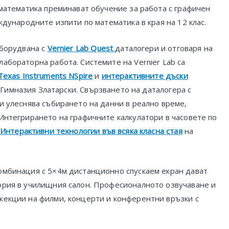
 математика прeминават обучение за работа с графичен
ждународните изпити по математика в края на 12 клас.
оборудвана с
Vernier Lab Quest
даталогери и отговаря на
абораторна работа. Системите на Vernier Lab са
Texas Instruments NSpire
и
интерактивните дъски
 Гимназия Златарски. Свързването на даталогера с
и улеснява събирането на данни в реално време,
Интегрирането на графичните калкулатори в часовете по
Интерактивни технологии във всяка класна стая
на
омбинация с 5×4м дистанционно спускаем екран дават
ория в училищния салон. Професионалното озвучаване и
жекции на филми, концерти и конферентни връзки с