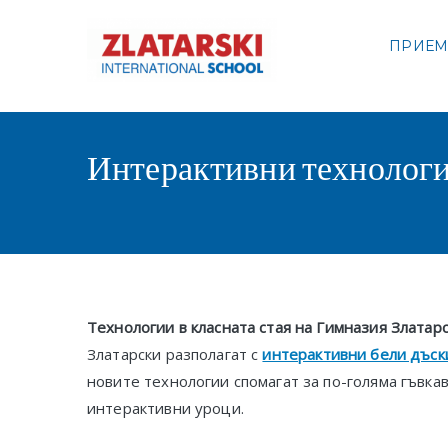
Skip
to
ПРИЕ
Междуна
content
Междуна
Интерактивни технолог
Технологии в класната стая на Гимназия Златар
Златарски разполагат с
интерактивни бели дъск
новите технологии спомагат за по-голяма гъвка
интерактивни уроци.