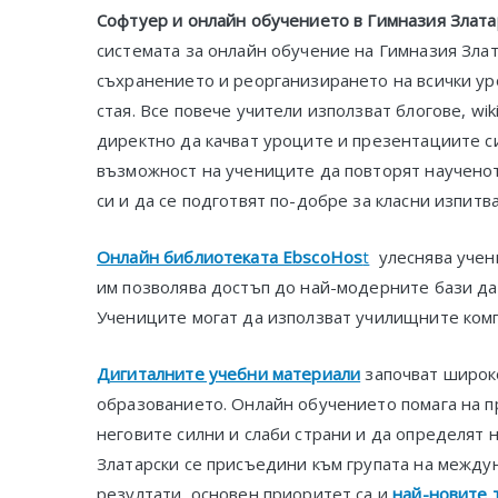
Софтуер и онлайн обучението в Гимназия Злата
системата за онлайн обучение на Гимназия Злата
съхранението и реорганизирането на всички ур
стая. Все повече учители използват блогове, wi
директно да качват уроците и презентациите с
възможност на учениците да повторят наученото
си и да се подготвят по-добре за класни изпит
Онлайн библиотеката EbscoHos
t
улеснява учени
им позволява достъп до най-модерните бази дан
Учениците могат да използват училищните комп
Дигиталните учебни материали
започват широко
образованието. Онлайн обучението помага на п
неговите силни и слаби страни и да определят н
Златарски се присъедини към групата на между
резултати, основен приоритет са и
най-новите т