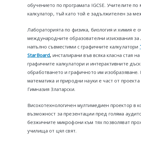
обучението по програмата IGCSE. Учителите по
калкулатор, тъй като той е задължителен за ме
Лабораторията по физика, биология и химия е 
международните образователни изисквания за л
напълно съвместими с графичните калкулатори
StarBoard
,
инсталирани във всяка класна стая на
графичните калкулатори и интерактивните дъск
обработването и графичното им изобразяване. 
математика и природни науки е част от проекта
Гимназия Златарски.
Високотехнологичен мултимедиен проектор в к
възможност за презентации пред голяма аудит
безжичните микрофони към тях позволяват про
училища от цял свят.