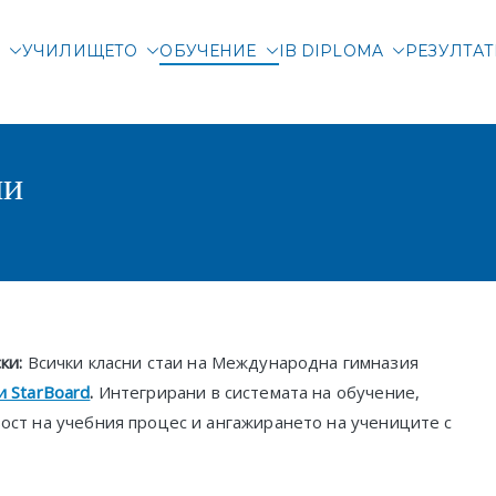
М
УЧИЛИЩЕТО
ОБУЧЕНИЕ
IB DIPLOMA
РЕЗУЛТА
родна гимназия Злата
родно училище в Соф
ии
ски:
Всички класни стаи на Международна гимназия
и StarBoard
.
Интегрирани в системата на обучение,
вост на учебния процес и ангажирането на учениците с