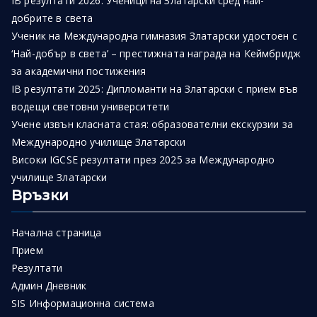
IB резултати 2026: Ученици на Златарски сред най-
добрите в света
Ученик на Международна гимназия Златарски удостоен с
‘Най-добър в света’ – престижната награда на Кеймбридж
за академични постижения
IB резултати 2025: Дипломанти на Златарски с прием във
водещи световни университети
Учене извън класната стая: образователни екскурзии за
Международно училище Златарски
Високи IGCSE резултати през 2025 за Международно
училище Златарски
Връзки
Начална страница
Прием
Резултати
Админ Дневник
SIS Информационна система