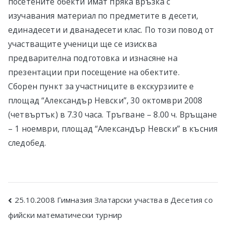
посетените обекти имат пряка връзка с
изучавания материал по предметите в десети,
единадесети и дванадесети клас. По този повод от
участващите ученици ще се изисква
предварителна подготовка и изнасяне на
презентации при посещение на обектите.
Сборен пункт за участниците в екскурзиите е
площад “Александър Невски”, 30 октомври 2008
(четвъртък) в 7.30 часа. Тръгване – 8.00 ч. Връщане
– 1 ноември, площад “Александър Невски” в късния
следобед.
Post
25.10.2008 Гимназия Златарски участва в Десетия со
фийски математически турнир
navigation