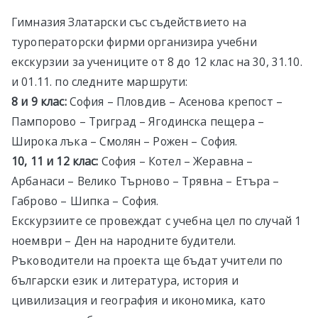
в София
Гимназия Златарски със съдействието на
туроператорски фирми организира учебни
екскурзии за учениците от 8 до 12 клас на 30, 31.10.
и 01.11. по следните маршрути:
8 и 9 клас:
София – Пловдив – Асенова крепост –
Пампорово – Триград – Ягодинска пещера –
Широка лъка – Смолян – Рожен – София.
10, 11 и 12 клас:
София – Котел – Жеравна –
Арбанаси – Велико Търново – Трявна – Eтъра –
Габрово – Шипка – София.
Екскурзиите се провеждат с учебна цел по случай 1
ноември – Ден на народните будители.
Ръководители на проекта ще бъдат учители по
български език и литература, история и
цивилизация и география и икономика, като