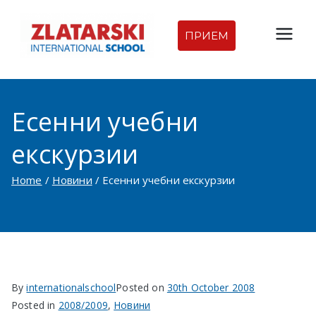
Skip
to
ПРИЕМ
Междуна
content
родна
Есенни учебни
гимназия
екскурзии
Златарск
Home
Новини
Есенни учебни екскурзии
и |
Междуна
родно
By
internationalschool
Posted on
30th October 2008
училище
Posted in
2008/2009
,
Новини