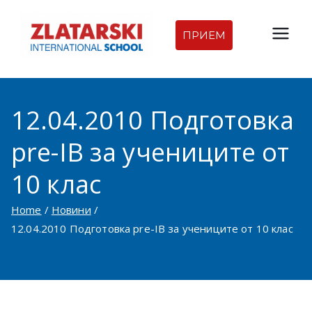
Skip
to
ПРИЕМ
Междуна
content
родна
12.04.2010 Подготовка
гимназия
pre-IB за учениците от
Златарск
10 клас
и |
Home
Новини
Междуна
12.04.2010 Подготовка pre-IB за учениците от 10 клас
родно
училище