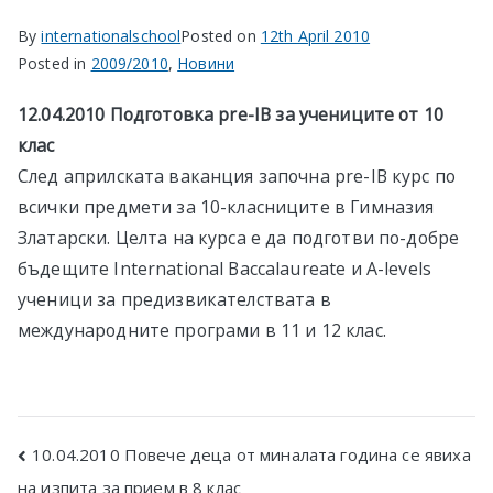
в София
By
internationalschool
Posted on
12th April 2010
Posted in
2009/2010
,
Новини
12.04.2010 Подготовка
pre-IB
за учениците от 10
клас
След априлската ваканция започна pre-IB курс по
всички предмети за 10-класниците в Гимназия
Златарски. Целта на курса е да подготви по-добре
бъдещите International Baccalaureate и A-levels
ученици за предизвикателствата в
международните програми в 11 и 12 клас.
Post
10.04.2010 Повече деца от миналата година се явиха
на изпита за прием в 8 клас