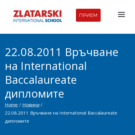
Skip
to
ПРИЕМ
Междуна
content
родна
22.08.2011 Връчване
гимназия
на International
Златарск
Baccalaureate
и |
дипломите
Междуна
Home
Новини
родно
22.08.2011 Връчване на International Baccalaureate
дипломите
училище