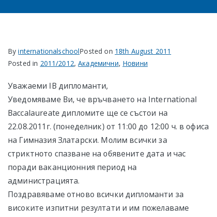
в София
By
internationalschool
Posted on
18th August 2011
Posted in
2011/2012
,
Академични
,
Новини
Уважаеми IB дипломанти,
Уведомяваме Ви, че връчването на International
Baccalaureate дипломите ще се състои на
22.08.2011г. (понеделник) от 11:00 до 12:00 ч. в офиса
на Гимназия Златарски. Молим всички за
стриктното спазване на обявените дата и час
поради ваканционния период на
администрацията.
Поздравяваме отново всички дипломанти за
високите изпитни резултати и им пожелаваме