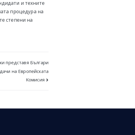
ндидати и техните
ната процедура на
те степени на
ски представя Българи
дачи на Европейската
Комисия