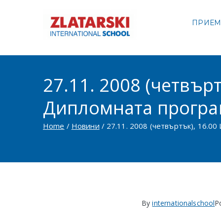
Skip
to
ПРИЕ
Междуна
content
Междуна
27.11. 2008 (четвър
Дипломната програ
Home
Новини
27.11. 2008 (четвъртък), 16.
By
internationalschool
P