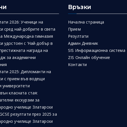
ни
Връзки
тати 2026: Ученици на
Начална страница
и сред най-добрите в света
Прием
на Международна гимназия
Резултати
и удостоен с ‘Най-добър в
Админ Дневник
 престижната награда на
SIS Информационна система
дж за академични
ZIS Онлайн обучение
ния
Контакти
тати 2025: Дипломанти на
ки с прием във водещи
и университети
вън класната стая:
ателни екскурзии за
родно училище Златарски
GCSE резултати през 2025 за
родно училище Златарски