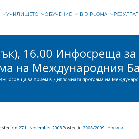
М
УЧИЛИЩЕТО
ОБУЧЕНИЕ
IB DIPLOMA
РЕЗУЛТА
родна гимназия Злата
родно училище в Соф
тък), 16.00 Инфосреща за
ма на Международния Ба
00 Инфосреща за прием в Дипломната програма на Междунаро
osted on
27th November 2008
Posted in
2008/2009
,
Новини