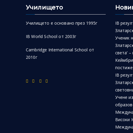
Училището
Нови
Училището е основано през 1995г
IB резул
Златарск
IB World School от 2003г
Ученик 
Златарск
Cambridge International School от
света’ –
2010г
Кеймбри
постиже
IB резул
Златарс
световн
Учене из
образов
Междуна
Високи I
Междуна