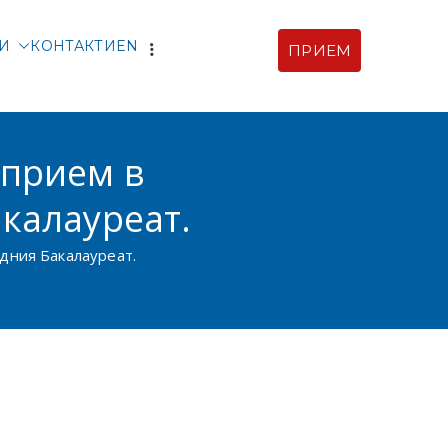
ТИ
КОНТАКТИ
EN
ПРИЕМ
рски |
ия
 прием в
калауреат.
дния Бакалауреат.