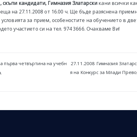
 скъпи кандидати, Гимназия Златарски
кани всички ка
еща на 27.11.2008 от 16.00 ч. Ще бъде разяснена прием
 условията за прием, особеностите на обучението в две
ето участието си на тел. 974 3666. Очакваме Ви!
 на първа четвъртина на учебн
27.11.2008 Гимназия Златар
я на Конкурс за Млади Прево
.
n