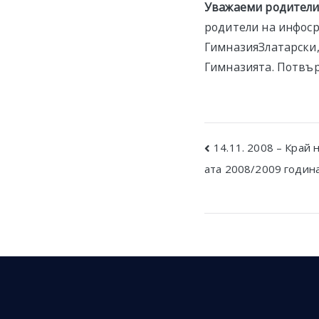
Уважаеми родители,
родители на инфоср
ГимназияЗлатарски,
Гимназията. Потвърд
Post
14.11. 2008 – Край
ата 2008/2009 година
navigatio