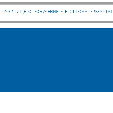
М
УЧИЛИЩЕТО
ОБУЧЕНИЕ
IB DIPLOMA
РЕЗУЛТА
родна гимназия Злат
ародно училище в Со