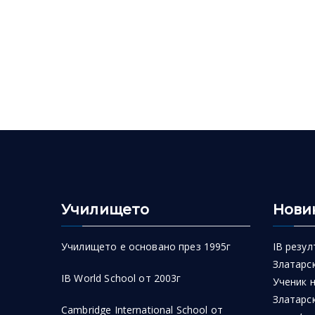
Училището
Нови
Училището е основано през 1995г
IB резул
Златарск
IB World School от 2003г
Ученик 
Златарск
Cambridge International School от