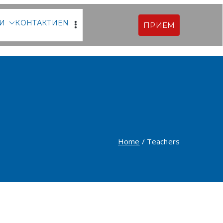
ТИ
КОНТАКТИ
EN
ПРИЕМ
арски |
фия
Home
Teachers