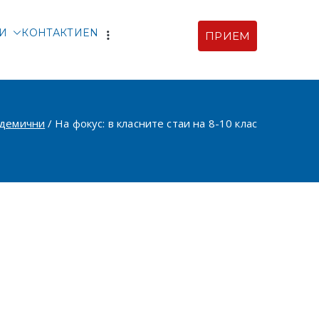
ТИ
КОНТАКТИ
EN
ПРИЕМ
рски |
ия
адемични
На фокус: в класните стаи на 8-10 клас