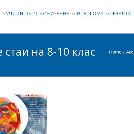
М
УЧИЛИЩЕТО
ОБУЧЕНИЕ
IB DIPLOMA
РЕЗУЛТА
родна гимназия Злата
родно училище в Соф
 стаи на 8-10 клас
Home
Ак