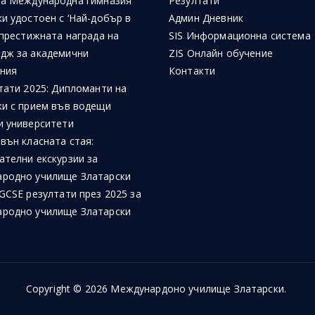
на Международна гимназия
Резултати
и удостоен с ‘Най-добър в
Админ Дневник
 престижната награда на
SIS Информационна система
дж за академични
ZIS Онлайн обучение
ния
Контакти
тати 2025: Дипломанти на
ки с прием във водещи
и университети
вън класната стая:
ателни екскурзии за
родно училище Златарски
GCSE резултати през 2025 за
родно училище Златарски
Copyright © 2026
Междунардоно училище Златарски
.