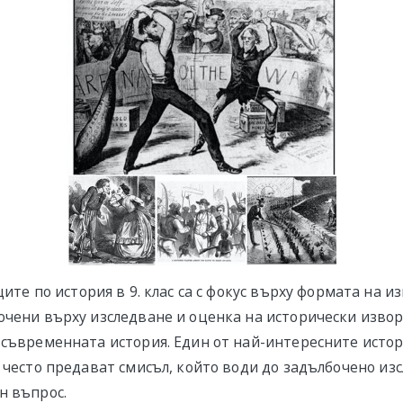
ите по история в 9. клас са с фокус върху формата на из
очени върху изследване и оценка на исторически изво
 съвременната история. Един от най-интересните исто
е често предават смисъл, който води до задълбочено из
н въпрос.