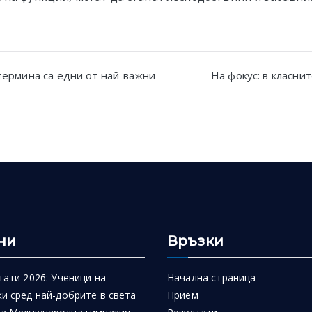
термина са едни от най-важни
На фокус: в класнит
n
ни
Връзки
тати 2026: Ученици на
Начална страница
и сред най-добрите в света
Прием