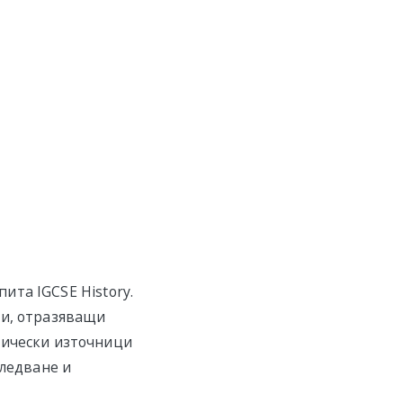
пита IGCSE History.
ри, отразяващи
рически източници
следване и