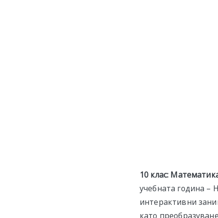
10 клас
:
Математик
учебната година – 
интерактивни заним
като преобразуване