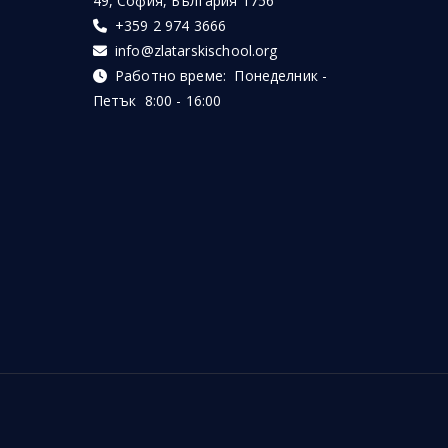
49, София, България 1756
+359 2 974 3666
info@zlatarskischool.org
Работно време: Понеделник -
Петък 8:00 - 16:00