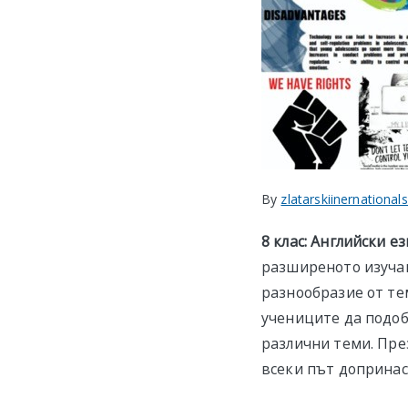
By
zlatarskiinernational
8 клас: Английски е
разширеното изучав
разнообразие от те
учениците да подоб
различни теми. Пре
всеки път допринас