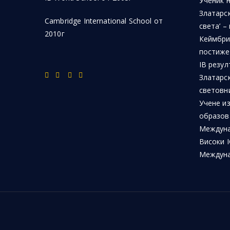
Ученик 
Златарск
Cambridge International School от
света’ –
2010г
Кеймбри
постиже
IB резул
Златарс
световн
Учене из
образов
Междуна
Високи I
Междуна