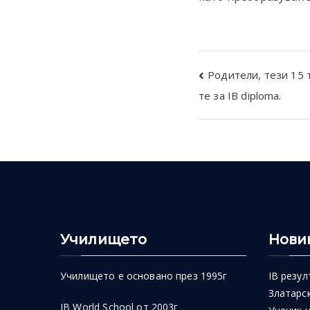
Post
Родители, тези 15 
те за IB diploma.
navigatio
Училището
Нови
Училището е основано през 1995г
IB резул
Златарск
IB World School от 2003г