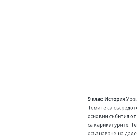
9 клас: История
Уроц
Темите са съсредот
основни събития от
са карикатурите. Т
осъзнаване на даде