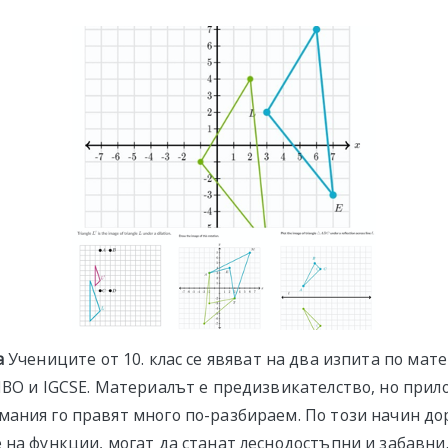
а
Учениците от 10. клас се явяват на два изпита по мат
НВО и IGCSE. Материалът е предизвикателство, но прил
ания го правят много по-разбираем. По този начин до
 на функции, могат да станат леснодостъпни и забавни