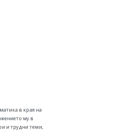
ематика в края на
ожението му в
ри и трудни теми,
.