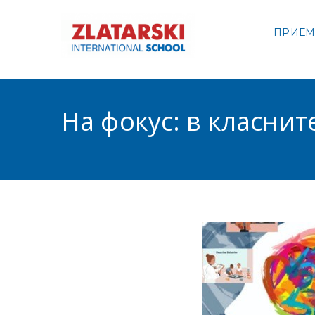
Skip
to
ПРИЕ
Междуна
content
Междуна
На фокус: в класните