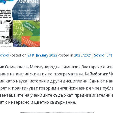
school
Posted on
21st January 2022
Posted in
2020/2021
,
School Life
зик
Осми клас в Международна гимназия Златарски е изв
ане на английски език по програмата на Кеймбридж Ч
ми като наука, история и други дисциплини. Един от н
рят и практикуват говорим английски език е чрез публ
зентациите на учениците съдържат предизвикателни е
ят с интересно и цветно съдържание.