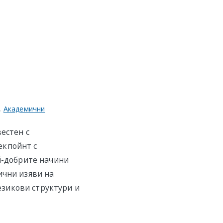
,
Академични
естен с
екпойнт с
ай-добрите начини
ични изяви на
зикови структури и