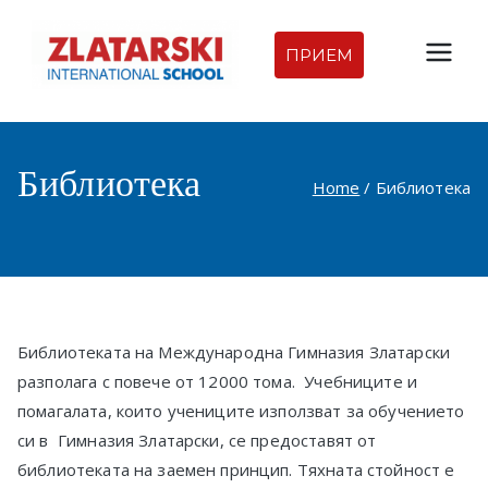
Skip
to
ПРИЕМ
Междуна
content
родна
Библиотека
гимназия
Home
Библиотека
Златарск
и |
Междуна
Библиотеката на Международна Гимназия Златарски
разполага с повече от 12000 тома. Учебниците и
родно
помагалата, които учениците използват за обучението
си в Гимназия Златарски, се предоставят от
училище
библиотеката на заемен принцип. Тяхната стойност е