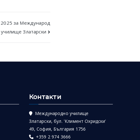
з 2025 за Международ
 училище Златарски
Контакти
Международно училище
Златарски, бул. 'Климент Охридски'
49, София, България 1756
+359 2 974 3666