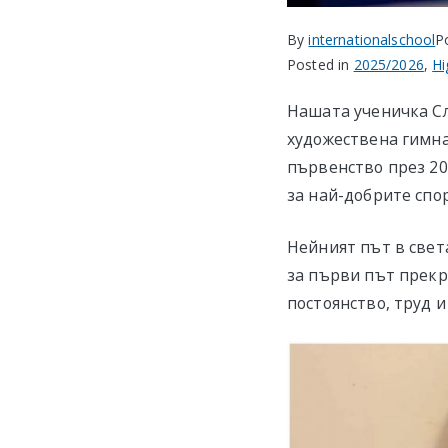
By
internationalschool
P
Posted in
2025/2026
,
Hi
Нашата ученичка Сл
художествена гимна
първенство през 20
за най-добрите спо
Нейният път в свет
за първи път прекра
постоянство, труд и