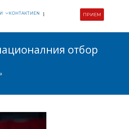
ТИ
КОНТАКТИ
EN
ПРИЕМ
рски |
ия
 националния отбор
а