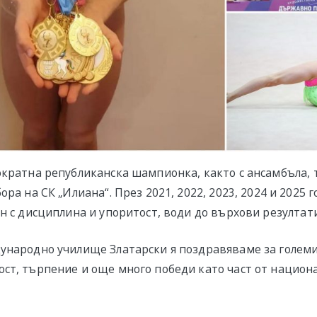
ократна републиканска шампионка, както с ансамбъла, 
ора на СК „Илиана“. През 2021, 2022, 2023, 2024 и 2025 
н с дисциплина и упоритост, води до върхови резултати
ународно училище Златарски я поздравяваме за големи
ст, търпение и още много победи като част от национ