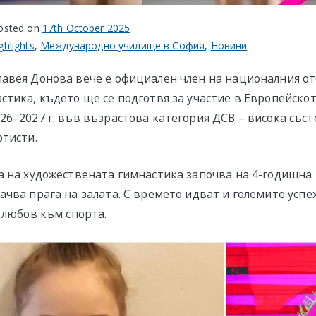
osted on
17th October 2025
ghlights
,
Международно училище в София
,
Новини
авея Донова вече е официален член на националния от
стика, където ще се подготвя за участие в Европейско
26–2027 г. във възрастова категория ДСВ – висока съст
ртисти.
а на художествената гимнастика започва на 4-годишна 
чва прага на залата. С времето идват и големите успех
 любов към спорта.