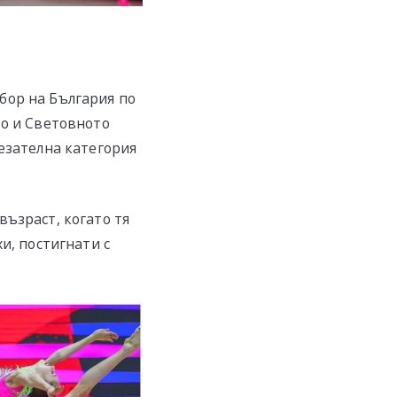
бор на България по
то и Световното
езателна категория
възраст, когато тя
и, постигнати с