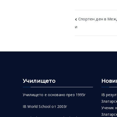
Post
Спортен ден в Меж
и
navigatio
Училището
Нови
Училището е основано през 1995г
IB резул
Златарск
IB World School от 2003г
Ученик 
Златарск