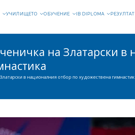
М
УЧИЛИЩЕТО
ОБУЧЕНИЕ
IB DIPLOMA
РЕЗУЛТА
родна гимназия Злата
родно училище в Соф
Ученичка на Златарски в
мнастика
 Златарски в националния отбор по художествена гимнастик