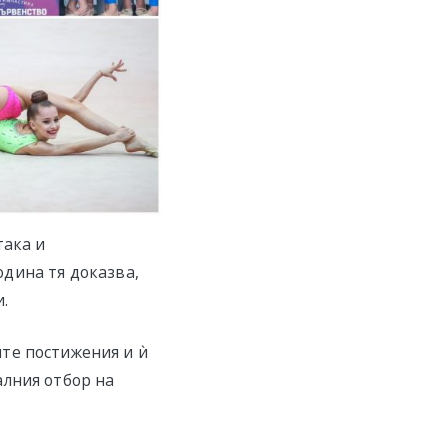
така и
година тя доказва,
.
те постижения и ѝ
алния отбор на