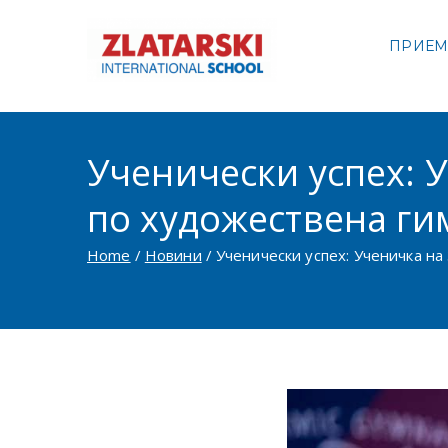
Skip
to
ПРИЕ
Междуна
content
Междуна
Ученически успех: 
по художествена ги
Home
Новини
Ученически успех: Ученичка на