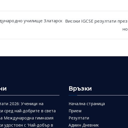
дународно училище Златарск
Високи IGCSE резултати пре
но
n
ни
Връзки
тати 2026: Ученици на
Начална страница
и сред най-добрите в света
Прием
на Международна гимназия
Резултати
и удостоен с ‘Най-добър в
Админ Дневник