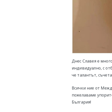
Днес Славея е мног
индивидуално, с отб
че талантът, съчета
Всички ние от Межд
пожелаваме упорито
България!