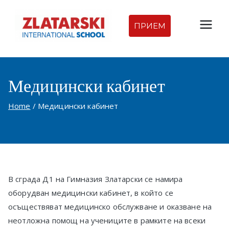
Skip
to
ПРИЕМ
Междуна
content
родна
Медицински кабинет
гимназия
Home
Медицински кабинет
Златарск
и |
Междуна
В сграда Д1 на Гимназия Златарски се намира
родно
оборудван медицински кабинет, в който се
осъществяват медицинско обслужване и оказване на
училище
неотложна помощ на учениците в рамките на всеки