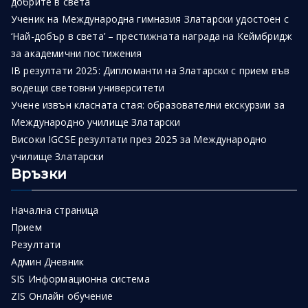
добрите в света
Ученик на Международна гимназия Златарски удостоен с
‘Най-добър в света’ – престижната награда на Кеймбридж
за академични постижения
IB резултати 2025: Дипломанти на Златарски с прием във
водещи световни университети
Учене извън класната стая: образователни екскурзии за
Международно училище Златарски
Високи IGCSE резултати през 2025 за Международно
училище Златарски
Връзки
Начална страница
Прием
Резултати
Админ Дневник
SIS Информационна система
ZIS Онлайн обучение