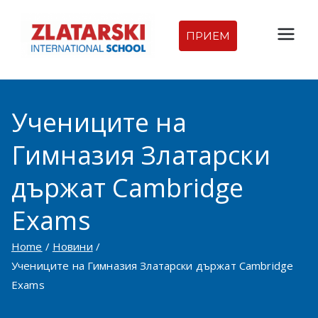
Skip
to
ПРИЕМ
Междуна
content
родна
Учениците на
гимназия
Гимназия Златарски
Златарск
държат Cambridge
и |
Exams
Междуна
Home
Новини
родно
Учениците на Гимназия Златарски държат Cambridge
Exams
училище