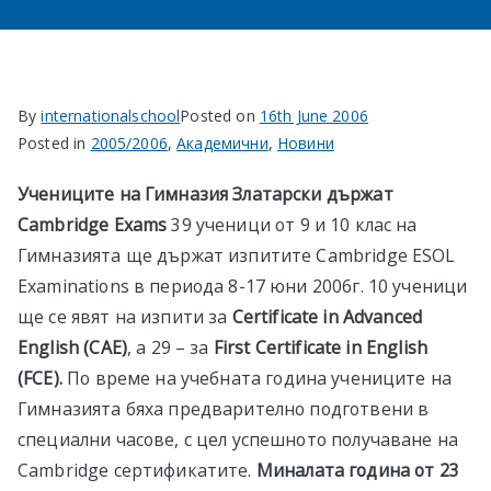
в София
By
internationalschool
Posted on
16th June 2006
Posted in
2005/2006
,
Академични
,
Новини
Учениците на Гимназия Златарски държат
Cambridge Exams
39 ученици от 9 и 10 клас на
Гимназията ще държат изпитите Cambridge ESOL
Examinations в периода 8-17 юни 2006г. 10 ученици
ще се явят на изпити за
Certificate in Advanced
English (CAE
)
, а 29 – за
First Certificate in English
(FCE
).
По време на учебната година учениците на
Гимназията бяха предварително подготвени в
специални часове, с цел успешното получаване на
Cambridge сертификатите.
Миналата година от 23