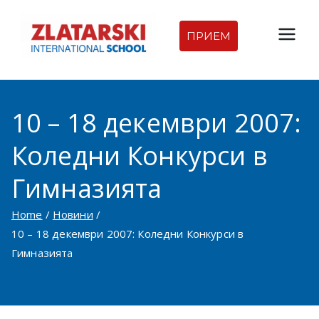
Skip
to
ПРИЕМ
Междуна
content
родна
10 – 18 декември 2007:
гимназия
Коледни Конкурси в
Златарск
Гимназията
и |
Home
Новини
Междуна
10 – 18 декември 2007: Коледни Конкурси в
Гимназията
родно
училище