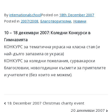
в София
By
internationalschool
Posted on
18th December 2007
Posted in
2007/2008
,
Благотворителни
,
Новини
10 – 18 декември 2007: Коледни Конкурси в
Гимназията
КОНКУРС за тематична украса на класна стая (и
най-дълго запазила се украса)
КОНКУРС за коледни пожелания, сурвакарски
благословии, новогодишни късмети за приятелите
и учителите (без които не можем).
Post
18 December 2007 Christmas charity event
20 декември 2007