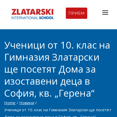
Skip
to
ПРИЕМ
Междуна
content
родна
Ученици от 10. клас на
гимназия
Гимназия Златарски
Златарск
ще посетят Дома за
и |
изоставени деца в
Междуна
София, кв. „Герена“
родно
Home
Новини
Ученици от 10. клас на Гимназия Златарски ще посетят
училище
Дома за изоставени деца в София, кв. „Герена“