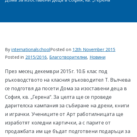
в София
By
internationalschool
Posted on
12th November 2015
Posted in
2015/2016
,
Благотворителни
,
Новини
През месец декември 2015г. 10.Б клас под
ръководството на класния ръководител Т. Вълчева
се подготвя да посети Дома за изоставени деца в
София, кв. „Герена“. За целта ще се проведе
дарителска кампания за събиране на дрехи, книги
и играчки. Учениците от Арт работилницата ще
изработят коледни картички, а с парите от
продажбата им ще бъдат подготвени подаръци за