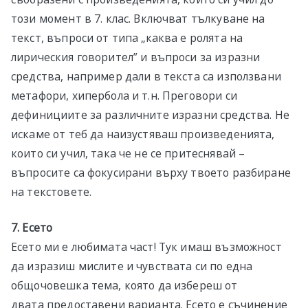
този момент в 7. клас. Включват тълкуване на
текст, въпроси от типа „каква е ролята на
лирическия говорител” и въпроси за изразни
средства, например дали в текста са използвани
метафори, хипербола и т.н. Преговори си
дефинициите за различните изразни средства. Не
искаме от теб да наизустяваш произведенията,
които си учил, така че не се притеснявай –
въпросите са фокусирани върху твоето разбиране
на текстовете.
7. Есето
Есето ми е любимата част! Тук имаш възможност
да изразиш мислите и чувствата си по една
общочовешка тема, която да избереш от
двата предоставени варианта. Есето е съчинение