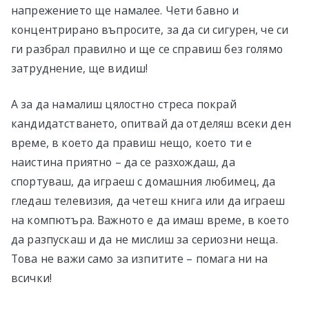
напрежението ще намалее. Чети бавно и
концентрирано въпросите, за да си сигурен, че си
ги разбрал правилно и ще се справиш без голямо
затруднение, ще видиш!
А за да намалиш цялостно стреса покрай
кандидатстването, опитвай да отделяш всеки ден
време, в което да правиш нещо, което ти е
наистина приятно – да се разхождаш, да
спортуваш, да играеш с домашния любимец, да
гледаш телевизия, да четеш книга или да играеш
на компютъра. Важното е да имаш време, в което
да разпускаш и да не мислиш за сериозни неща.
Това не важи само за изпитите – помага ни на
всички!