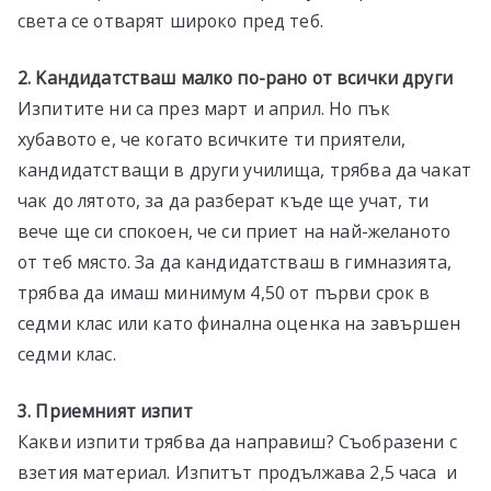
света се отварят широко пред теб.
2. Kандидатстваш малко по-рано от всички други
Изпитите ни са през март и април. Но пък
хубавото е, че когато всичките ти приятели,
кандидатстващи в други училища, трябва да чакат
чак до лятото, за да разберат къде ще учат, ти
вече ще си спокоен, че си приет на най-желаното
от теб място. За да кандидатстваш в гимназията,
трябва да имаш минимум 4,50 от първи срок в
седми клас или като финална оценка на завършен
седми клас.
3. Приемният изпит
Какви изпити трябва да направиш? Съобразени с
взетия материал. Изпитът продължава 2,5 часа и