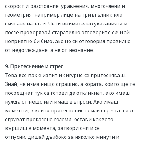
скорост и разстояние, уравнения, многочлени и
геометрия, например лице на триъгълник или
смятане на ъгли. Чети внимателно указанията и
после проверявай старателно отговорите си! Най-
неприятно би било, ако не си отговорил правилно
от недоглеждане, а не от незнание.
9. Притеснение и стрес
Това все пак е изпит и сигурно се притесняваш.
Знай, че няма нищо страшно, а хората, които ще те
посрещнат тук са готови да откликнат, ако имаш
нужда от нещо или имаш въпроси. Ако имаш
моменти, в които притеснението или стресът ти се
струват прекалено големи, остави каквото
вършиш в момента, затвори очи и се
отпусни, дишай дълбоко за няколко минути и