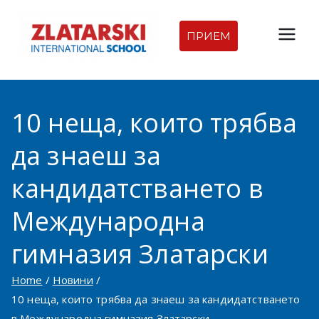
Skip
to
ПРИЕМ
Междуна
content
родна
10 неща, които трябва
гимназия
да знаеш за
Златарск
кандидатстването в
и |
Международна
Междуна
гимназия Златарски
родно
Home
Новини
10 неща, които трябва да знаеш за кандидатстването
училище
в Международна гимназия Златарски