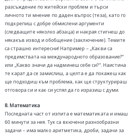
разсъждение по житейски проблем и търси
личното ти мнение по даден въпрос (теза), като го
подкрепиш с добре обмислени аргументи
(следващите няколко абзаца) и накрая стигнеш до
някакъв извод и обобщение (заключение). Темите
са страшно интересни! Например – „Какви са
предимствата на международното образование?“
или „Какво значи да надминеш себе си?“. Наистина
те карат да се замислиш, а целта е да покажеш как
ще подходиш към проблема, как ще структурираш
отговора си и как си успял да го изразиш с думи.
8. Математика
Последната част от изпита е математиката и имаш
60 минути за нея. Тук са вкючени разнообразни
задачи – има малко аритметика, дроби, задачи за