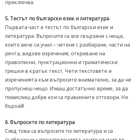
приключва.
5. Тестът по български език и литература
Първата част е тестът по български език и
литература. Въпросите са все свързани с неща,
които вече си учил – четене с разбиране, части на
речта, видове изречения, откриване на
правописни, пунктуационни и граматически
грешки в кратък текст. Чети текстовете и
изреченията към въпросите внимателно, за да не
пропуснеш нещо. Имаш достатъчно време, за да
помислиш добре кои са правилните отговори. Не
бързай!
6. Въпросите по литература
След това са въпросите по литература и са
съобразени с произведенията, които си учил до