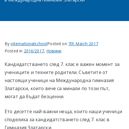
в София
By
internationalschool
Posted on
7th March 2017
Posted in
2016/2017
,
Новини
Кандидатстването след 7. клас е важен момент за
учениците и техните родители. Съветите от
настоящи ученици на Международна гимназия
Златарски, които вече са минали по този път,
могат да бъдат безценни.
Ето десетте най-важни неща, които наши ученици
споделиха за кандидатстването след 7. клас в
Гимназия Златарски.