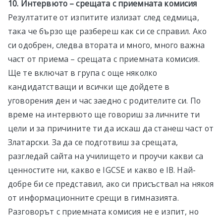
10. Интервюто – срещата с приемната комисия
Резултатите от изпитите излизат след седмица,
така че бързо ще разбереш как си се справил. Ако
си одобрен, следва втората и много, много важна
част от приема – срещата с приемната комисия.
Ще те включат в група с още няколко
кандидатстващи и всички ще дойдете в
уговорения ден и час заедно с родителите си. По
време на интервюто ще говориш за личните ти
цели и за причините ти да искаш да станеш част от
Златарски. За да се подготвиш за срещата,
разгледай сайта на училището и проучи какви са
ценностите ни, какво е IGCSE и какво е IB. Най-
добре би се представил, ако си присъствал на някоя
от информационните срещи в гимназията.
Разговорът с приемната комисия не е изпит, но