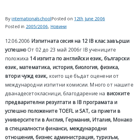
в София
By
internationalschool
Posted on
12th June 2006
Posted in
2005/2006
,
Новини
12.06.2006
Изпитната сесия на 12 IB клас завърши
успешно
От 02 до 23 май 2006г IB учениците
положиха
14 изпита по английски език, български
език, математика, история, биология, физика,
втори чужд език,
които ще бъдат оценени от
международни изпитни комисии. Много от нашите
дванадесетокласници, благодарение на
високите
предварителни резултати в
IB програмата и
успешно положените TOEFL и SAT, са приети в
университети в Англия, Германия, Италия, Монако
в специалности финанси, международни
отношения, бизнес администрация, туризъм,