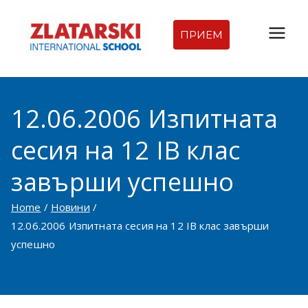
Skip
to
ПРИЕМ
Междуна
content
родна
12.06.2006 Изпитната
гимназия
сесия на 12 IB клас
Златарск
завърши успешно
и |
Home
Новини
Междуна
12.06.2006 Изпитната сесия на 12 IB клас завърши
успешно
родно
училище