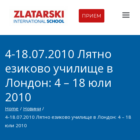
Skip
to
ПРИЕМ
Междуна
content
родна
4-18.07.2010 Лятно
гимназия
езиково училище в
Златарск
Лондон: 4 – 18 юли
и |
2010
Междуна
Home
Новини
родно
4-18.07.2010 Лятно езиково училище в Лондон: 4 – 18
юли 2010
училище