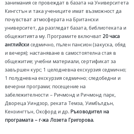
занимания се провеждат в базата на Университета
Кингстън и така учениците имат възможност да
почувстват атмосферата на Британски
университет, да разгледат базата, библиотеката и
общежитията му. Програмите включват
20 часа
английски
седмично, пълен пансион (закуска, обяд
и вечеря); настаняване в самостоятелна стая в
общежитие; учебни материали, сертификат за
завършен курс; 1 целодневна екскурзия седмично;
1 полудневна екскурзия седмично; следобедни и
вечерни програми; посещение на
забележителности – Ричмонд и Ричмонд парк,
Двореца Уиндзор, реката Темза, Уимбълдън,
Кензингтън, Оксфорд и др
. Ръководител на
програмата – г-жа Лозета Григорова.