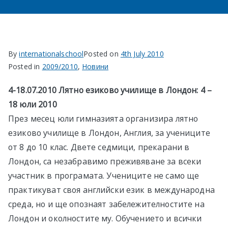
в София
By
internationalschool
Posted on
4th July 2010
Posted in
2009/2010
,
Новини
4-18.07.2010 Лятно езиково училище в Лондон: 4
–
18 юли 2010
През месец юли гимназията организира лятно
езиково училище в Лондон, Англия, за учениците
от 8 до 10 клас. Двете седмици, прекарани в
Лондон, са незабравимо преживяване за всеки
участник в програмата. Учениците не само ще
практикуват своя английски език в международна
среда, но и ще опознаят забележителностите на
Лондон и околностите му. Обучението и всички