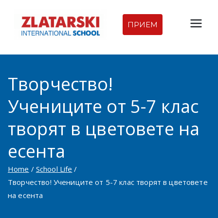
Skip
to
ПРИЕМ
Междуна
content
родна
Творчество!
гимназия
Учениците от 5-7 клас
Златарск
творят в цветовете на
и |
есента
Междуна
Home
School Life
родно
Творчество! Учениците от 5-7 клас творят в цветовете
на есента
училище