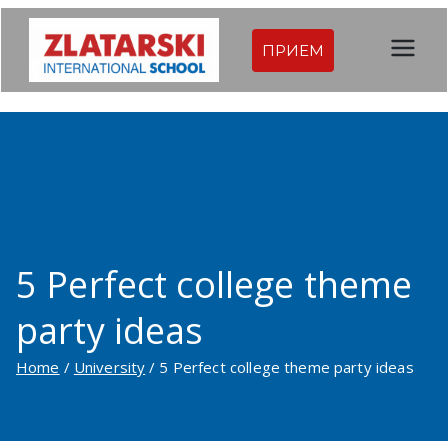
Skip
to
ПРИЕМ
Междуна
content
родна
гимназия
Златарск
и |
5 Perfect college theme
party ideas
Междуна
Home
University
5 Perfect college theme party ideas
родно
училище