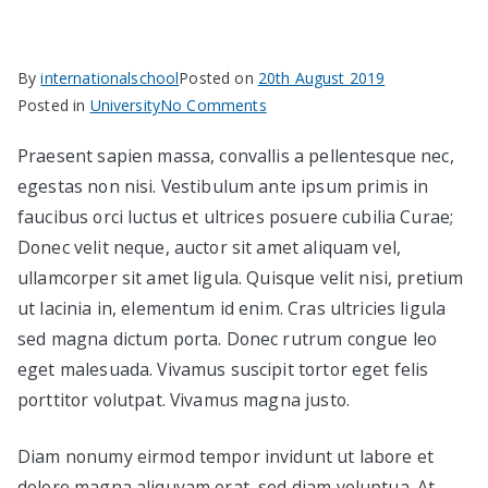
в София
By
internationalschool
Posted on
20th August 2019
on
Posted in
University
No Comments
5
Praesent sapien massa, convallis a pellentesque nec,
Perfect
egestas non nisi. Vestibulum ante ipsum primis in
college
theme
faucibus orci luctus et ultrices posuere cubilia Curae;
party
Donec velit neque, auctor sit amet aliquam vel,
ideas
ullamcorper sit amet ligula. Quisque velit nisi, pretium
ut lacinia in, elementum id enim. Cras ultricies ligula
sed magna dictum porta. Donec rutrum congue leo
eget malesuada. Vivamus suscipit tortor eget felis
porttitor volutpat. Vivamus magna justo.
Diam nonumy eirmod tempor invidunt ut labore et
dolore magna aliquyam erat, sed diam voluptua. At