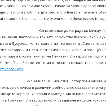
m Vransko, Slovenia and Scoala Gimnaziala Sfantul Apostol Andr
ge of activities with marginalised and vulnerable members of s
tion and exclusion, and actively worked on these issues to suppo
Как стигнахме до наградата:
Между 20
 Гимназия Златарски и техните семейства посрещнаха 20 уч
ата в Букурещ, която даде старт на проекта „Силата на ра
ия Златарски и Пета частна гимназия, Скопие, и посещение
училище в Скопие, екипът на Гимназия Златарски се подгот
 София. Това бе третият етап от осъществяването на проек
fference Flyer
Учениците на Гимназия Златарски и ученици
тели, се включиха в различни дейности по създаването на 
 младите хора от България и Македония въплъщават мечтит
о в Гимназия Златарски включи създаване на химн, констит