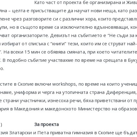
Като част от проекта бе организирана и Жив
на – целта е присъстващите да научат нови неща, като ра
слене чрез разговорите си с различни хора, които представ
упи, но в същото време са изключително вдъхновяващи, ко
чват организаторите. Девизът на събитието е “Не съди за 
 избират от списъка с “книги” тези, които им се струват на
”. На всеки 15 мин се обявява смяната, при което читателите
”. В подобно събитие участвахме по време на срещата в Бу
о.
тите в Скопие включи workshops, по време на които учени
знаме, униформа и черга на утопичната страна Диференция
 страни участнички, изнесоха речи, бяха приветствани от 
ария в Македония и македонското Министерство на образов
За проекта
ия Златарски и Пета приватна гимназия в Скопие ще бъда