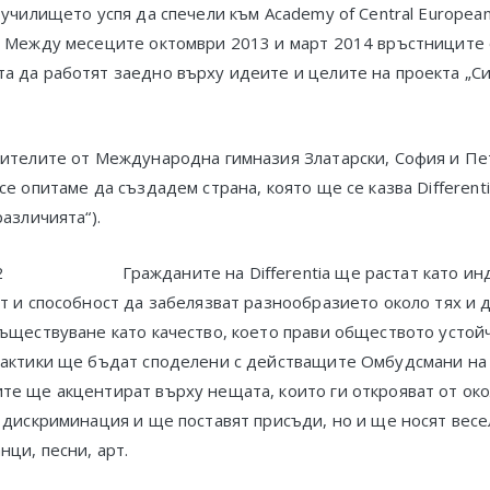
 училището успя да спечели към Academy of Central European
. Между месеците октомври 2013 и март 2014 връстниците 
 да работят заедно върху идеите и целите на проекта „Сил
чителите от Международна гимназия Златарски, София и Пе
се опитаме да създадем страна, която ще се казва Different
азличията“).
Гражданите на Differentia ще растат като 
т и способност да забелязват разнообразието около тях и 
ъществуване като качество, което прави обществото устой
рактики ще бъдат споделени с действащите Омбудсмани на
те ще акцентират върху нещата, които ги открояват от ок
 дискриминация и ще поставят присъди, но и ще носят вес
нци, песни, арт.