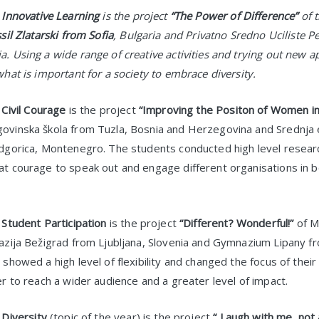
y
Innovative Learning
is the project
“The Power of Difference”
of 
sil Zlatarski from Sofia
, Bulgaria and Privatno Sredno Uciliste P
. Using a wide range of creative activities and trying out new 
hat is important for a society to embrace diversity.
y
Civil Courage
is the project
“Improving the Positon of Women in
vinska škola from Tuzla, Bosnia and Herzegovina and Srednja e
dgorica, Montenegro. The students conducted high level researc
t courage to speak out and engage different organisations in b
y
Student Participation
is the project
“Different? Wonderful!”
of Mi
azija Bežigrad from Ljubljana, Slovenia and Gymnazium Lipany fr
 showed a high level of flexibility and changed the focus of the
r to reach a wider audience and a greater level of impact.
y
Diversity
(topic of the year) is the project
“ Laugh with me, not