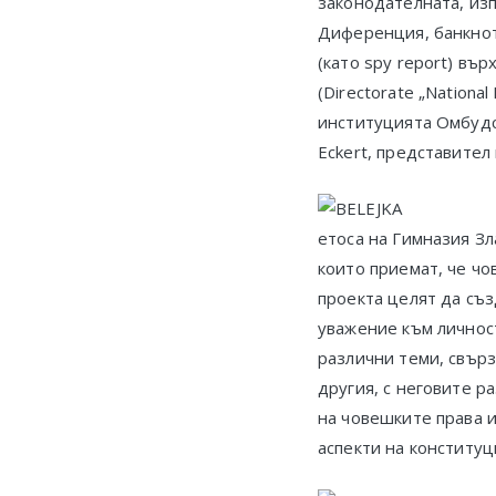
законодателната, изп
Диференция, банкнот
(като spy report) въ
(Directorate „Nationa
институцията Омбудс
Eckert, представител 
етоса на Гимназия З
които приемат, че чо
проекта целят да съ
уважение към личност
различни теми, свър
другия, с неговите р
на човешките права и
аспекти на конституц