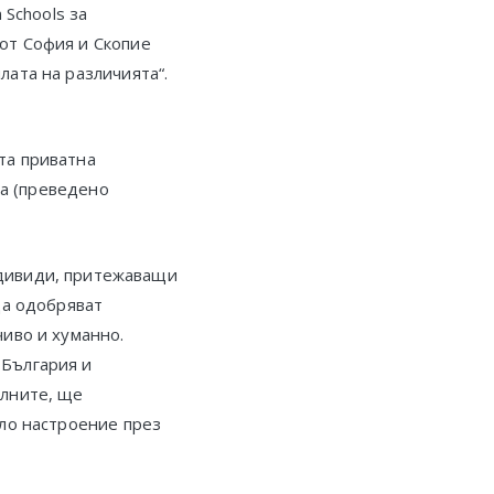
 Schools за
от София и Скопие
ата на различията“.
та приватна
ia (преведено
индивиди, притежаващи
да одобряват
чиво и хуманно.
 България и
олните, ще
ело настроение през