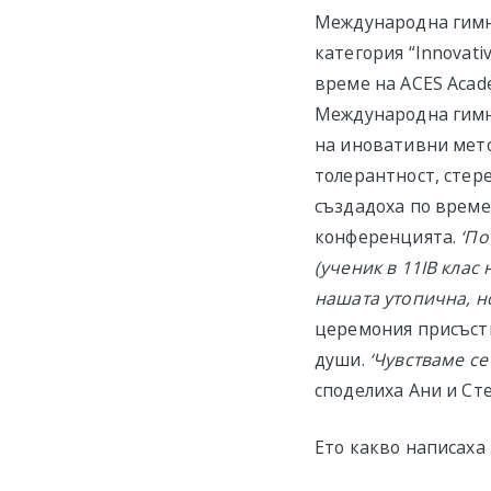
Международна гимна
категория “Innovati
време на ACES Acad
Международна гимна
на иновативни мето
толерантност, стер
създадоха по време
конференцията.
‘По
(ученик в 11IB кла
нашата утопична, н
церемония присъств
души.
‘
Чувстваме се
споделиха Ани и Ст
Ето какво написаха 