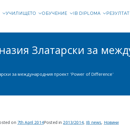
М
УЧИЛИЩЕТО
ОБУЧЕНИЕ
IB DIPLOMA
РЕЗУЛТА
родна гимназия Злата
родно училище в Соф
назия Златарски за меж
рски за международния проект 'Power of Difference'
osted on
7th April 2014
Posted in
2013/2014
,
IB news
,
Новини