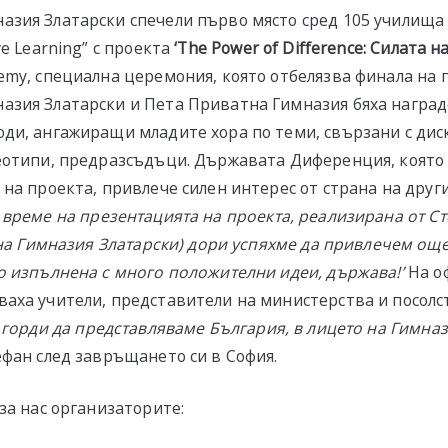
зия Златарски спечели първо място сред 105 училища 
ve Learning” с проекта
‘The Power of Difference: Силата 
emy, специална церемония, която отбелязва финала на 
зия Златарски и Пета Приватна Гимназия бяха наград
ди, ангажиращи младите хора по теми, свързани с ди
еотипи, предразсъдъци. Държавата Диференция, която
 на проекта, привлече силен интерес от страна на друг
 време на презентацията на проекта, реализирана от С
с на Гимназия Златарски) дори успяхме да привлечем ощ
о изпълнена с много положителни идеи, държава!’
На о
аха учители, представители на министерства и посолс
 горди да представляваме България, в лицето на Гимназ
ефан след завръщането си в София.
за нас организаторите: