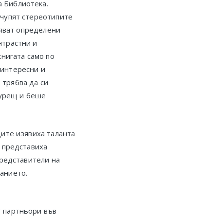
а Библиотека.
зчупят стереотипите
ляват определени
нтрастни и
книгата само по
й-интересни и
 трябва да си
курещ и беше
ците изявиха таланта
, представиха
представители на
анието.
т партньори във