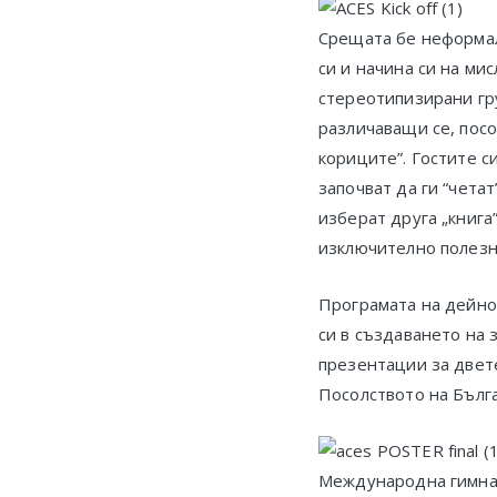
Срещата бе неформал
си и начина си на ми
стереотипизирани гр
различаващи се, посо
кориците”. Гостите си
започват да ги “четат
изберат друга „книга
изключително полезн
Програмата на дейнос
си в създаването на 
презентации за двете
Посолството на Бълг
Международна гимназ