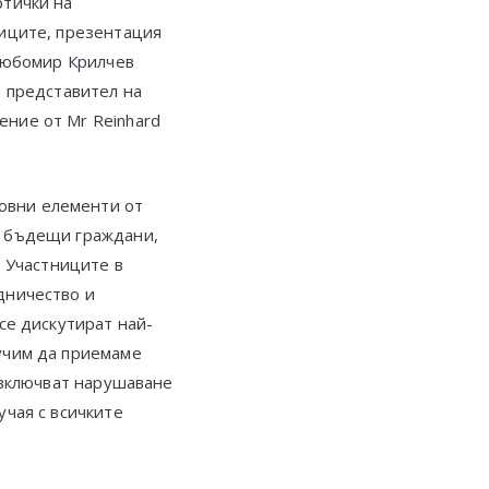
ртички на
ниците, презентация
 Любомир Крилчев
), представител на
ение от Mr Reinhard
новни елементи от
и бъдещи граждани,
. Участниците в
дничество и
се дискутират най-
учим да приемаме
о включват нарушаване
учая с всичките