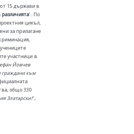
от 15 държави в
на различията
‘ . По
проектния цикъл,
ени за прилагане
скриминация,
 учениците
ите участници в
тефан Йовчев
е граждани към
фициалната
тва, общо 330
ия Златарски!’
,