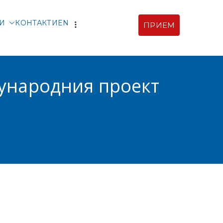
ТИ
КОНТАКТИ
EN
ПРИЕМ
рски |
ия
дународния проект