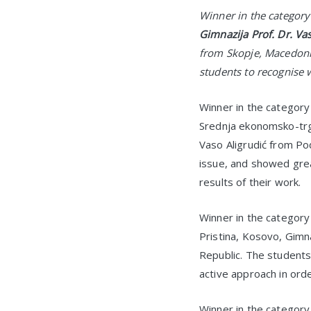
Winner in the categor
Gimnazija Prof. Dr. Vas
from Skopje, Macedonia
students to recognise w
Winner in the categor
Srednja ekonomsko-trgo
Vaso Aligrudić from Po
issue, and showed grea
results of their work.
Winner in the categor
Pristina, Kosovo, Gimn
Republic. The students
active approach in orde
Winner in the categor