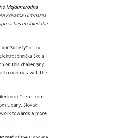
the
Mejdunarodna
eta Privatna Gimnazija
approaches enabled the
 our Society”
of the
lektrotehnička škola
h on this challenging
oth countries with the
leniumi i Trete from
om Lipany, Slovak
ir work towards a more
 at me”
of the Osnovna