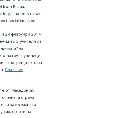
ei from Buzau,
ociety, students raised
rt social inclusion.
 и 24 февруари 2014
еници и 3 учители от
зличията“ на
то на група ученици
ви за посрещането на
та.
Гимназия
те от Македония,
утопичната страна
е си за идеалната
уция, органи на