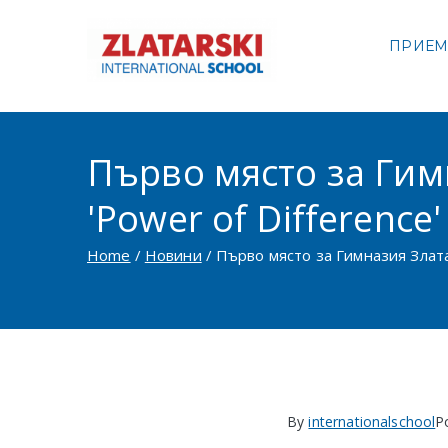
Skip
to
ПРИЕ
Междуна
content
Междуна
Първо място за Гим
'Power of Difference'
Home
Новини
Първо място за Гимназия Злата
By
internationalschool
P