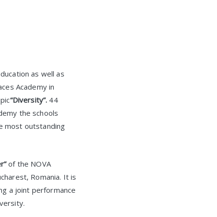
ducation as well as
 aces Academy in
pic
“Diversity”.
44
ademy the schools
he most outstanding
r”
of the NOVA
charest, Romania. It is
ing a joint performance
versity.