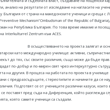
ълнителната и съдебната власт, създаване на пощенски ка
и, анализ на резултати от изследване на нагласите на уче
рху България от страна на македонските ученици и среща с
l Preventive Mechanism“Ombudsman of the Republic of Bulgaria
ман на Република България. По това време имахме и посещ
на Interkulturrel Zentrum към ACES.
В осъществяването на проекта залягат и ос
латарски като международно училище: активни, съпричастн
векът до тях, със своите различия, също може да бъде прав
здадат по-добър и по-мирен свят чрез интеркултурно сътру
та на другия. В процеса на работата по проекта в училище 
зани с предразсъдъците, стереотипите и начините да се на
азличия. Подготвят се от учениците различни казуси, коит
 се поставят пред съда на Диференция, който разглежда сл
ията, която самите ученици са създали.