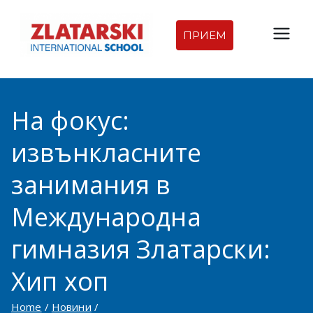
Skip
to
ПРИЕМ
Междуна
content
родна
На фокус:
гимназия
извънкласните
Златарск
занимания в
и |
Международна
Междуна
гимназия Златарски:
родно
Хип хоп
училище
Home
Новини