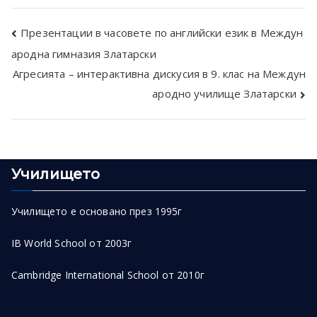
Post
Презентации в часовете по английски език в Междун
ародна гимназия Златарски
navigation
Агресията – интерактивна дискусия в 9. клас на Междун
ародно училище Златарски
Училището
Училището е основано през 1995г
IB World School от 2003г
Cambridge International School от 2010г