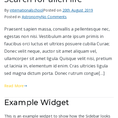
в София
By
internationalschool
Posted on
20th August 2019
on
Posted in
Astronomy
No Comments
Search
Praesent sapien massa, convallis a pellentesque nec,
for
egestas non nisi. Vestibulum ante ipsum primis in
alien
life
faucibus orci luctus et ultrices posuere cubilia Curae;
Donec velit neque, auctor sit amet aliquam vel,
ullamcorper sit amet ligula. Quisque velit nisi, pretium
ut lacinia in, elementum id enim. Cras ultricies ligula
sed magna dictum porta. Donec rutrum congue[…]
Read More
Example Widget
This is an example widget to show how the Sidebar looks