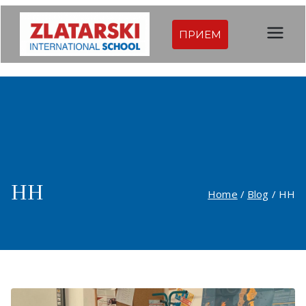
Skip
to
ПРИЕМ
Междуна
content
родна
гимназия
Златарск
и |
HH
Home
Blog
HH
Междуна
родно
училище