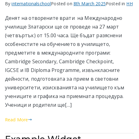
By
internationalschool
Posted on
8th March 2025
Posted in
HH
Денят на отворените врати на Международно
училище Златарски ще се проведе на 27 март
(четвъртък) от 15.00 часа. Ще бъдат разяснени
особеностите на обучението в училището,
предметите в международните програми:
Cambridge Secondary, Cambridge Checkpoint,
IGCSE и IB Diploma Programme, извънкласните
дейности, подготовката за прием в световни
университети, изискванията на училището към
учениците и графика на приемната процедура.
Ученици и родители ще[…]
Read More