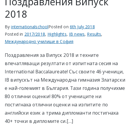
Поздравления Випуск
2018
By
internationalschool
Posted on
6th July 2018
Posted in
2017/2018
,
Highlights
,
IB news
,
Results
,
Международно училище в София
Поздравления за Випуск 2018 и техните
впечатляващи резултати от изпитната сесия на
International Baccalaureate! Със своите 46 ученици,
IB випускът на Международна гимназия Златарски
е най-големият в България. Тази година получихме
80 отлични оценки! 80% от учениците ни
постигнаха отлични оценки на изпитите по
английски език а трима дипломанти постигнаха
40+ точки в дипломите си.[…]