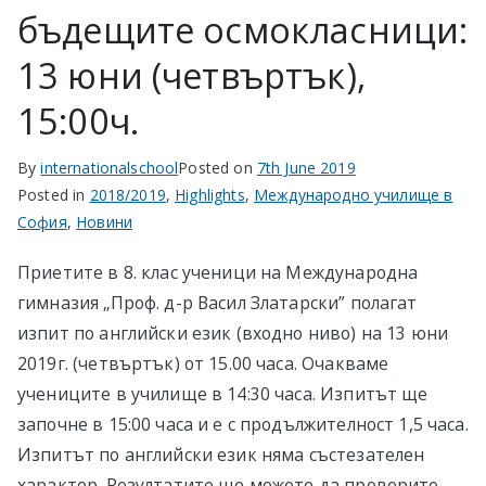
бъдещите осмокласници:
13 юни (четвъртък),
15:00ч.
By
internationalschool
Posted on
7th June 2019
Posted in
2018/2019
,
Highlights
,
Международно училище в
София
,
Новини
Приетите в 8. клас ученици на Международна
гимназия „Проф. д-р Васил Златарски” полагат
изпит по английски език (входно ниво) на 13 юни
2019г. (четвъртък) от 15.00 часа. Очакваме
учениците в училище в 14:30 часа. Изпитът ще
започне в 15:00 часа и е с продължителност 1,5 часа.
Изпитът по английски език няма състезателен
характер. Резултатите ще можете да проверите