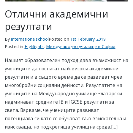
Отлични академични
резултати
By
internationalschool
Posted on
1st February 2019
Posted in
Highlights
,
Международно училище в София
Нашият образователен подход дава възможност на
учениците да постигат най-високи академични
резултати и в същото време да се развиват чрез
многобройни социални дейности. Резултатите на
учениците на Международно училище Златарски
надминават средните IB и IGCSE резултати за
света. Вярваме, че учениците развиват
потенциала си като се обучават във взискателна и
изискваща, но подкрепяща училищна среда.[…]