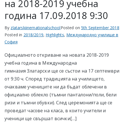
на 2018-2019 учебна
година 17.09.2018 9:30
By
zlatarskiinernationalschool
Posted on
5th September 2018
Posted in
2018/2019
,
Highlights
,
Международно училище в
София
Официалното откриване на новата 2018-2019
учебна година в Международна
гимназия Златарски ще се състои на 17 септември
от 9:30 ч. Според традицията на училището,
очакваме учениците ни да бъдат облечени в
официално облекло (тъмни панталони/поли, бели
ризи и тъмни обувки). След церемонията ще се
проведат часове на класа, в които учители и
ученици ще свършат всички[…]