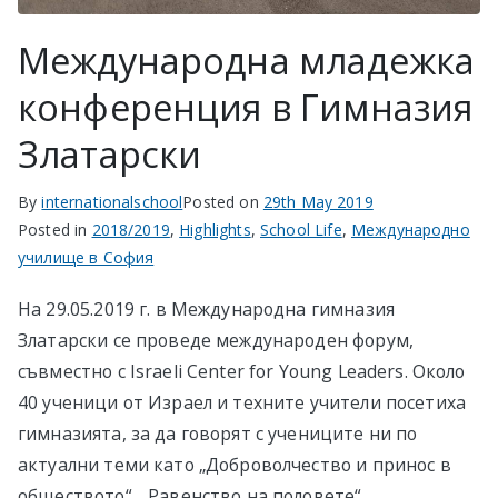
Международна младежка
конференция в Гимназия
Златарски
By
internationalschool
Posted on
29th May 2019
Posted in
2018/2019
,
Highlights
,
School Life
,
Международно
училище в София
На 29.05.2019 г. в Международна гимназия
Златарски се проведе международен форум,
съвместно с Israeli Center for Young Leaders. Около
40 ученици от Израел и техните учители посетиха
гимназията, за да говорят с учениците ни по
актуални теми като „Доброволчество и принос в
обществото“, „Равенство на половете“,