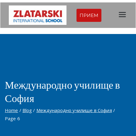
Skip
to
ПРИЕМ
Междуна
content
родна
гимназия
Златарск
и |
Международно училище в
София
Междуна
Home
Blog
Международно училище в София
родно
Page 6
училище