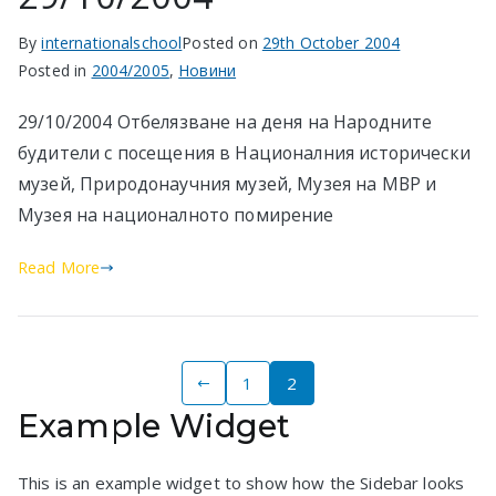
в София
By
internationalschool
Posted on
29th October 2004
Posted in
2004/2005
,
Новини
29/10/2004 Отбелязване на деня на Народните
будители с посещения в Националния исторически
музей, Природонаучния музей, Музея на МВР и
Музея на националното помирение
Read More
Posts
1
2
Example Widget
pagination
This is an example widget to show how the Sidebar looks