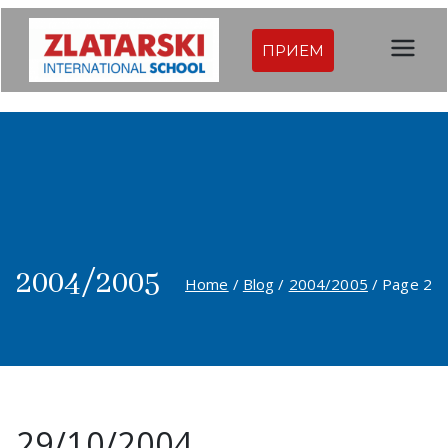
Skip
to
ПРИЕМ
Междуна
content
родна
гимназия
Златарск
и |
2004/2005
Home
Blog
2004/2005
Page 2
Междуна
родно
училище
29/10/2004