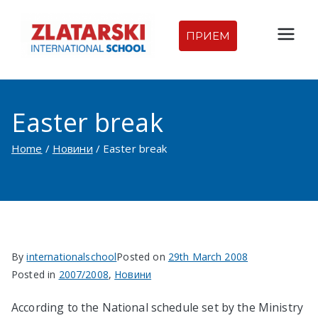
Skip
to
ПРИЕМ
Междуна
content
родна
Easter break
гимназия
Home
Новини
Easter break
Златарск
и |
Междуна
By
internationalschool
Posted on
29th March 2008
родно
Posted in
2007/2008
,
Новини
училище
According to the National schedule set by the Ministry