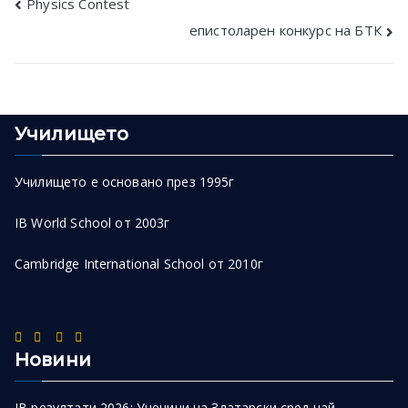
Post
Physics Contest
епистоларен конкурс на БТК
navigation
Училището
Училището е основано през 1995г
IB World School от 2003г
Cambridge International School от 2010г
Новини
IB резултати 2026: Ученици на Златарски сред най-