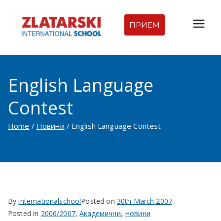
Skip
to
ПРИЕМ
Междуна
content
родна
English Language
гимназия
Contest
Златарск
Home
Новини
English Language Contest
и |
Междуна
родно
By
internationalschool
Posted on
30th March 2007
училище
Posted in
2006/2007
,
Академични
,
Новини