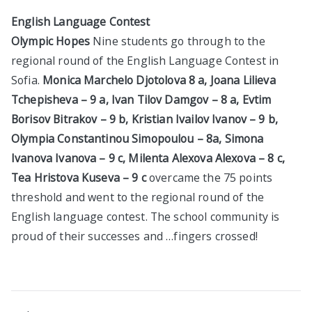
в София
English Language Contest
Olympic Hopes
Nine students go through to the
regional round of the English Language Contest in
Sofia.
Monica Marchelo Djotolova 8 а, Joana Lilieva
Tchepisheva – 9 а, Ivan Tilov Damgov – 8 а, Evtim
Borisov Bitrakov – 9 b, Kristian Ivailov Ivanov – 9 b,
Olympia Constantinou Simopoulou – 8а, Simona
Ivanova Ivanova – 9 c, Milenta Alexova Alexova – 8 c,
Теа Hristova Kuseva – 9 c
overcame the 75 points
threshold and went to the regional round of the
English language contest. The school community is
proud of their successes and …fingers crossed!