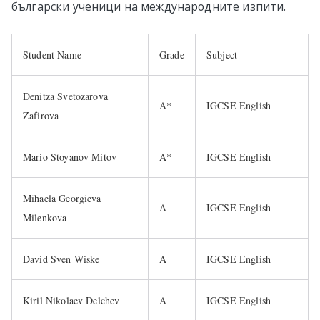
български ученици на международните изпити.
Student Name
Grade
Subject
Denitza Svetozarova
A*
IGCSE English
Zafirova
Mario Stoyanov Mitov
A*
IGCSE English
Mihaela Georgieva
A
IGCSE English
Milenkova
David Sven Wiske
A
IGCSE English
Kiril Nikolaev Delchev
A
IGCSE English