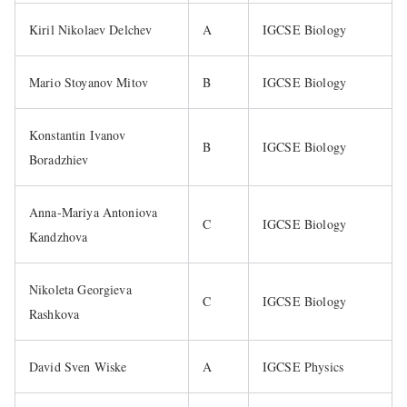
Kiril Nikolaev Delchev
A
IGCSE Biology
Mario Stoyanov Mitov
B
IGCSE Biology
Konstantin Ivanov
B
IGCSE Biology
Boradzhiev
Anna-Mariya Antoniova
C
IGCSE Biology
Kandzhova
Nikoleta Georgieva
C
IGCSE Biology
Rashkova
David Sven Wiske
A
IGCSE Physics