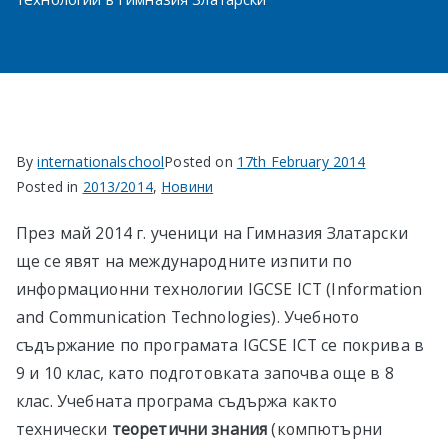
в София
By
internationalschool
Posted on
17th February 2014
Posted in
2013/2014
,
Новини
През май 2014 г. ученици на Гимназия Златарски
ще се явят на международните изпити по
информационни технологии IGCSE ICT (Information
and Communication Technologies). Учебното
съдържание по програмата IGCSE ICT се покрива в
9 и 10 клас, като подготовката започва още в 8
клас. Учебната програма съдържа както
технически
теоретични знания
(компютърни