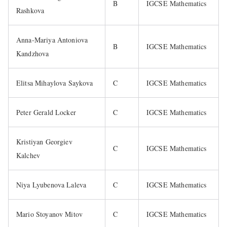
B
IGCSE Mathematics
Rashkova
Anna-Mariya Antoniova
B
IGCSE Mathematics
Kandzhova
Elitsa Mihaylova Saykova
C
IGCSE Mathematics
Peter Gerald Locker
C
IGCSE Mathematics
Kristiyan Georgiev
C
IGCSE Mathematics
Kalchev
Niya Lyubenova Laleva
C
IGCSE Mathematics
Mario Stoyanov Mitov
C
IGCSE Mathematics