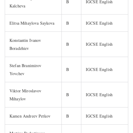
B
IGCSE English
Kalcheva
Elitsa Mihaylova Saykova
B
IGCSE English
Konstantin Ivanov
B
IGCSE English
Boradzhiev
Stefan Branimirov
B
IGCSE English
Yovchev
Viktor Miroslavov
B
IGCSE English
Mihaylov
Kamen Andreev Petkov
B
IGCSE English