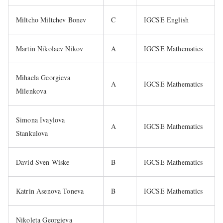
Miltcho Miltchev Bonev
C
IGCSE English
Martin Nikolaev Nikov
A
IGCSE Mathematics
Mihaela Georgieva
A
IGCSE Mathematics
Milenkova
Simona Ivaylova
A
IGCSE Mathematics
Stankulova
David Sven Wiske
B
IGCSE Mathematics
Katrin Asenova Toneva
B
IGCSE Mathematics
Nikoleta Georgieva