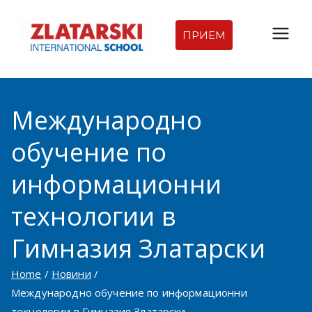
Skip
to
ПРИЕМ
Междуна
content
родна
Международно
гимназия
обучение по
Златарск
информационни
и |
технологии в
Междуна
Гимназия Златарски
родно
Home
Новини
Международно обучение по информационни
училище
технологии в Гимназия Златарски