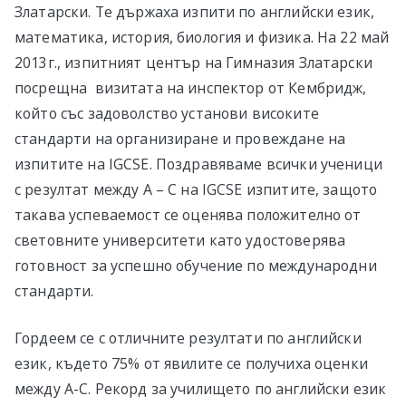
Златарски. Те държаха изпити по английски език,
математика, история, биология и физика. На 22 май
2013г., изпитният център на Гимназия Златарски
посрещна визитата на инспектор от Кембридж,
който със задоволство установи високите
стандарти на организиране и провеждане на
изпитите на IGCSE. Поздравяваме всички ученици
с резултат между А – С на IGCSE изпитите, защото
такава успеваемост се оценява положително от
световните университети като удостоверява
готовност за успешно обучение по международни
стандарти.
Гордеем се с отличните резултати по английски
език, където 75% от явилите се получиха оценки
между А-С. Рекорд за училището по английски език