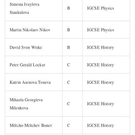
Simona Ivaylova
B
IGCSE Physics
Stankulova
Martin Nikolaev Nikov
B
IGCSE Physics
David Sven Wiske
B
IGCSE History
Peter Gerald Locker
C
IGCSE History
Katrin Asenova Toneva
C
IGCSE History
Mihaela Georgieva
C
IGCSE History
Milenkova
Miltcho Miltchev Bonev
C
IGCSE History