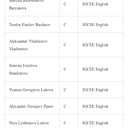
Martina Radostinova
C
IGCSE English
Barzanova
Teodor Emilov Bardarov
C
IGCSE English
Aleksandar Vladimirov
C
IGCSE English
Vladimirov
Simona Ivaylova
C
IGCSE English
Stankulova
Yoanna Georgieva Lukova
C
IGCSE English
Alexander Georgiev Panov
C
IGCSE English
Niya Lyubenova Laleva
C
IGCSE English