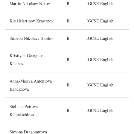
Martin Nikolaev Nikov
B
IGCSE English
Kiril Martinov Krastanov
B
IGCSE English
Simeon Nikolaev Stoilov
B
IGCSE English
Kristiyan Georgiev
B
IGCSE English
Kalchev
Anna-Mariya Antoniova
B
IGCSE English
Kandzhova
Steliana Petrova
B
IGCSE English
Kalpaktchieva
Simona Dragomirova