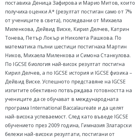
поставиха Деница Зафирова и Марио Митов, които
получиха оценки А* (резултат постиган само от 7%
от учениците в света), последвани от Михаела
Миленкова, Дейвид Виске, Кирил Делчев, Катрин
Тонева, Петър Локър и Николета Рашкова. По
математика пълни шестици постигнаха Мартин
Ников, Михаела Миленкова и Симона Станкулова.
По IGCSE биология най-висок резултат постигна
Кирил Делчев, а по IGCSE история и IGCSE физика –
Дейвид Виске. Успешното представяне на IGCSE
изпитите обективно потвърждава готовността на
учениците да се обучават в международната
програма International Baccalaureate и да целят
най-висока успеваемост. След като въведе IGCSE
обучението през 2009 година, Гимназия Златарски
бележи най-високи резултати, постигани от