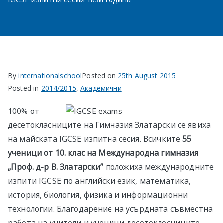
в София
By
internationalschool
Posted on
25th August 2015
Posted in
2014/2015
,
Академични
100% от
десетокласниците на Гимназия Златарски се явиха
на майската IGCSE изпитна сесия. Всичките
55
ученици
от
10
.
клас на Международна гимназия
„Проф. д-р В. Златарски”
положиха международните
изпити IGCSE по английски език, математика,
история, биология, физика и информационни
технологии. Благодарение на усърдната съвместна
работа на учители и ученици десетоклосниците