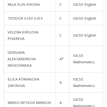
MILA ELIN DIKOVA
C
IGCSE English
TEODOR ILIEV ILIEV
C
IGCSE English
VELENA KIRILOVA
C
IGCSE English
PISAREVA
GERGANA
IGCSE
ALEKSANDROVA
A*
Mathematics
NEGOVANSKA
ELICA ATANASOVA
IGCSE
A
ZAFIROVA
Mathematics
IGCSE
MARIO MITKOV MARKOV
A
Mathematics