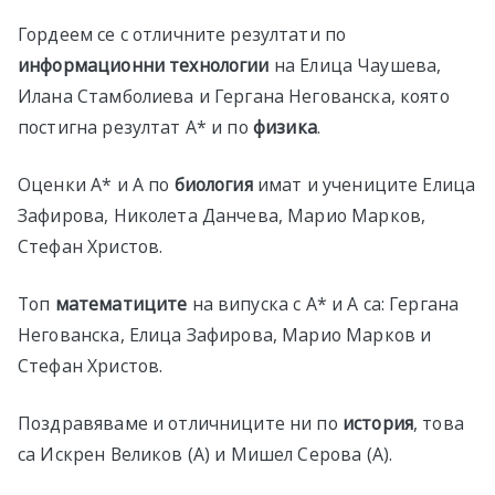
Гордеем се с отличните резултати по
информационни технологии
на Елица Чаушева,
Илана Стамболиева и Гергана Негованска, която
постигна резултат А* и по
физика
.
Оценки А* и А по
биология
имат и учениците Елица
Зафирова, Николета Данчева, Марио Марков,
Стефан Христов.
Топ
математиците
на випуска с А* и А са: Гергана
Негованска, Елица Зафирова, Марио Марков и
Стефан Христов.
Поздравяваме и отличниците ни по
история
, това
са Искрен Великов (А) и Мишел Серова (А).