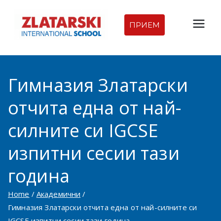
Skip
to
ПРИЕМ
Междуна
content
родна
Гимназия Златарски
гимназия
отчита една от най-
Златарск
силните си IGCSE
и |
изпитни сесии тази
Междуна
година
родно
Home
Академични
Гимназия Златарски отчита една от най-силните си
училище
IGCSE изпитни сесии тази година