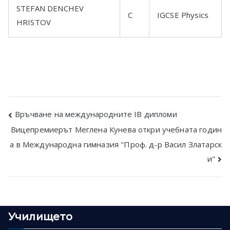
STEFAN DENCHEV
C
IGCSE Physics
HRISTOV
Post
Връчване на международните IB дипломи
Вицепремиерът Меглена Кунева откри учебната годин
navigation
а в Mеждународна гимназия "Проф. д-р Васил Златарск
и"
Училището