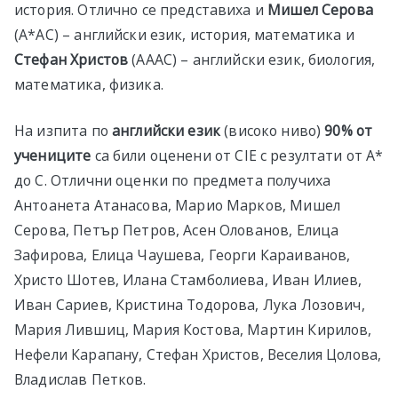
история. Отлично се представиха и
Мишел Серова
(A*AC) – английски език, история, математика и
Стефан Христов
(AAAC) – английски език, биология,
математика, физика.
На изпита по
английски език
(високо ниво)
90% от
учениците
са били оценени от CIE с резултати от А*
до C. Отлични оценки по предмета получиха
Антоанета Атанасова, Марио Марков, Мишел
Серова, Петър Петров, Асен Олованов, Елица
Зафирова, Елица Чаушева, Георги Караиванов,
Христо Шотев, Илана Стамболиева, Иван Илиев,
Иван Сариев, Кристина Тодорова, Лука Лозович,
Мария Лившиц, Мария Костова, Мартин Кирилов,
Нефели Карапану, Стефан Христов, Веселия Цолова,
Владислав Петков.