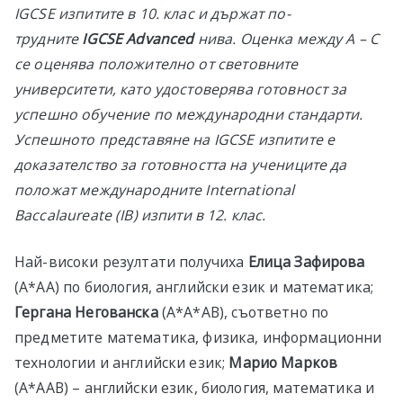
IGCSE изпитите в 10. клас и държат по-
трудните
IGCSE Advanced
нива. Оценка между А – С
се оценява положително от
световните
университети
,
като удостоверява готовност за
успешно обучение по международни стандарти.
Успешното представяне на IGCSE изпитите е
доказателство за готовността на учениците да
положат международните International
Baccalaureate (IB) изпити в 12. клас.
Най-високи резултати получиха
Елица Зафирова
(A*AA) по биология, английски език и математика;
Гергана Негованска
(А*А*АB), съответно по
предметите математика, физика, информационни
технологии и английски език;
Марио Марков
(А*ААB) – английски език, биология, математика и