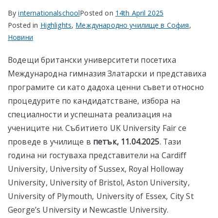
By
internationalschool
Posted on
14th April 2025
Posted in
Highlights
,
Международно училище в София
,
Новини
Водещи британски университети посетиха
Международна гимназия Златарски и представиха
програмите си като дадоха ценни съвети относно
процедурите по кандидатстване, избора на
специалности и успешната реализация на
учениците ни. Събитието UK University Fair се
проведе в училище в
петък, 11.04.2025
. Тази
година ни гостуваха представители на Cardiff
University, University of Sussex, Royal Holloway
University, University of Bristol, Aston University,
University of Plymouth, University of Essex, City St
George’s University и Newcastle University.