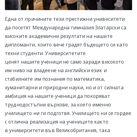
Една от причините тези престижни унивеситети
да посетят Международна гимназия Златарски са
високите академични резултати на нашите
дипломанти, които вече градят бъдещето си като
техни студенти. Университетите
ценят нашите ученици не само заради високото
им ниво на владеене на английски език и
стабилните им познания по математика,
хуманитарни и природни науки, но и от силната
амбиция на нашите ученици да покоряват
труднодостъпни върхове, за което именно
училището ни ги подготвя. Училището ни се гордее
с отлична реализация на учениците както
в университети във Великобритания, така