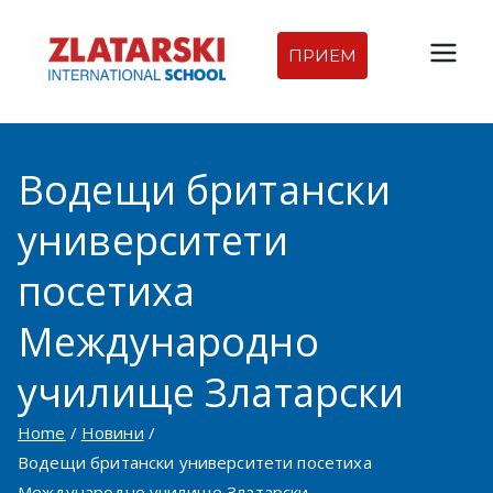
Skip
to
ПРИЕМ
Междуна
content
родна
Водещи британски
гимназия
университети
Златарск
посетиха
и |
Международно
Междуна
училище Златарски
родно
Home
Новини
Водещи британски университети посетиха
училище
Международно училище Златарски