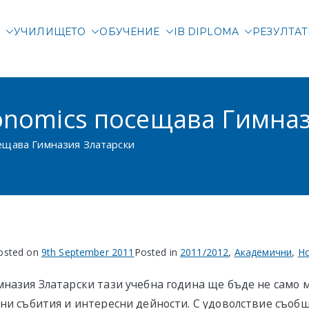
М
УЧИЛИЩЕТО
ОБУЧЕНИЕ
IB DIPLOMA
РЕЗУЛТА
родна гимназия Злата
родно училище в Соф
conomics посещава Гимна
сещава Гимназия Златарски
osted on
9th September 2011
Posted in
2011/2012
,
Академични
,
Н
мназия Златарски тази учебна година ще бъде не само 
зни събития и интересни дейности. С удоволствие съоб