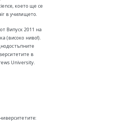
ience, което ще се
air в училището.
от Випуск 2011 на
а (високо ниво!).
уднодостъпните
иверситетите в
ews University.
ниверситетите: