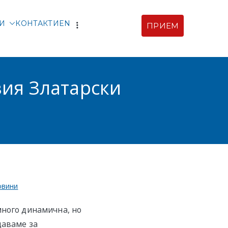
ТИ
КОНТАКТИ
EN
ПРИЕМ
рски |
ия
зия Златарски
овини
много динамична, но
щаваме за