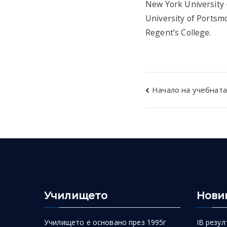
New York University 
University of Portsm
Regent’s College.
Post
Начало на учебната
navigatio
Училището
Нови
Училището е основано през 1995г
IB резул