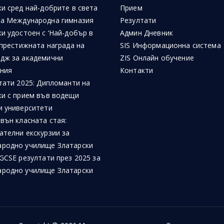
и сред най-добрите в света
Прием
на Международна гимназия
Резултати
и удостоен с ‘Най-добър в
Админ Дневник
 престижната награда на
SIS Информационна система
дж за академични
ZIS Онлайн обучение
ния
Контакти
тати 2025: Дипломанти на
ки с прием във водещи
и университети
вън класната стая:
ателни екскурзии за
родно училище Златарски
GCSE резултати през 2025 за
родно училище Златарски