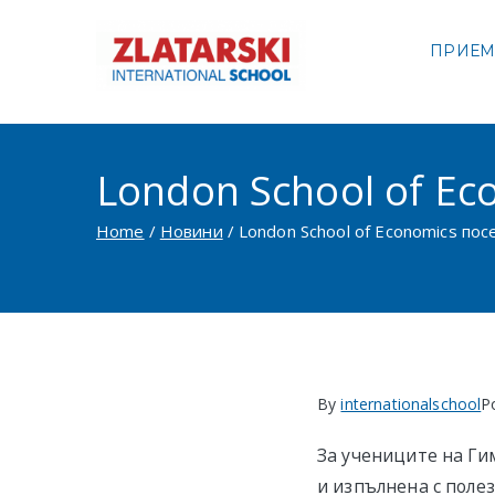
Skip
to
ПРИЕ
Междуна
content
Междуна
London School of E
Home
Новини
London School of Economics по
By
internationalschool
P
За учениците на Ги
и изпълнена с поле