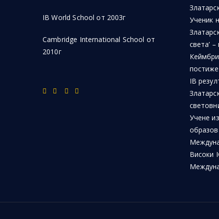
Златарск
IB World School от 2003г
Ученик 
Златарск
Cambridge International School от
света’ –
2010г
Кеймбри
постиже
IB резул
Златарс
световн
Учене из
образов
Междуна
Високи I
Междуна