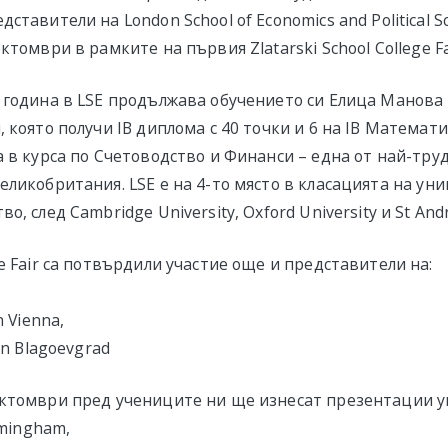
ставители на London School of Economics and Political Sc
ктомври в рамките на първия Zlatarski School College F
 година в LSE продължава обучението си Елица Манова 
 която получи IB диплома с 40 точки и 6 на IB Математик
а в курса по Счетоводство и Финанси – една от най-тр
еликобритания. LSE е на 4-то място в класацията на ун
, след Cambridge University, Oxford University и St Andr
e Fair са потвърдили участие още и представители на:
n Vienna,
in Blagoevgrad
ктомври пред учениците ни ще изнесат презентации у
rmingham,