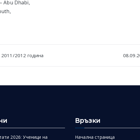
– Abu Dhabi,
outh,
 2011/2012 година
08.09.2
n
ни
Връзки
тати 2026: Ученици на
Начална страница