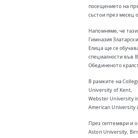
посещението на пред
състои през месец о
Напомняме, че тази
Гимназия Златарски,
Елица ще се обучав
специалности във В
Обединеното кралство
В рамките на Colleg
University of Kent,
Webster University i
American University 
През септември и о
Aston University, Bi