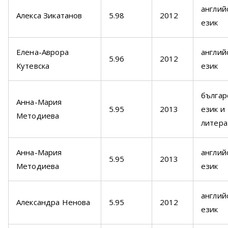
англий
Алекса Зикатанов
5.98
2012
език
Елена-Аврора
англий
5.96
2012
Кутевска
език
българ
Анна-Мария
5.95
2013
език и
Методиева
литера
Анна-Мария
англий
5.95
2013
Методиева
език
англий
Александра Ненова
5.95
2012
език