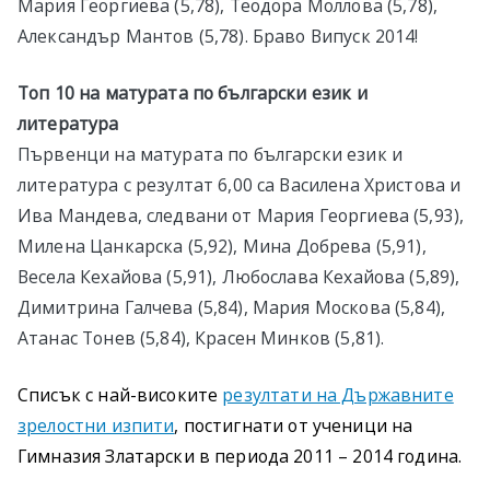
Мария Георгиева (5,78), Теодора Моллова (5,78),
Александър Мантов (5,78). Браво Випуск 2014!
Топ 10 на матурата по български език и
литература
Първенци на матурата по български език и
литература с резултат 6,00 са Василена Христова и
Ива Мандева, следвани от Мария Георгиева (5,93),
Милена Цанкарска (5,92), М
ина Добрева (5,91),
Весела Кехайова (5,91), Любослава Кехайова (5,89),
Димитрина Галчева (5,84), Мария Москова (5,84),
Атанас Тонев (5,84), Красен Минков (5,81).
Списък с най-високите
резултати на Държавните
зрелостни изпити
, постигнати от ученици на
Гимназия Златарски в периода 2011 – 2014 година.