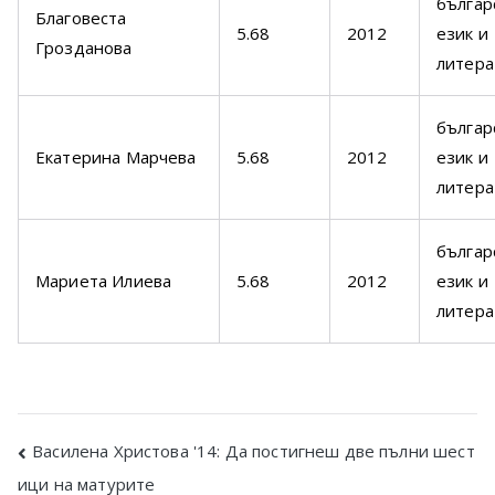
българ
Благовеста
5.68
2012
език и
Грозданова
литера
българ
Екатерина Марчева
5.68
2012
език и
литера
българ
Мариета Илиева
5.68
2012
език и
литера
Post
Василена Христова '14: Да постигнеш две пълни шест
ици на матурите