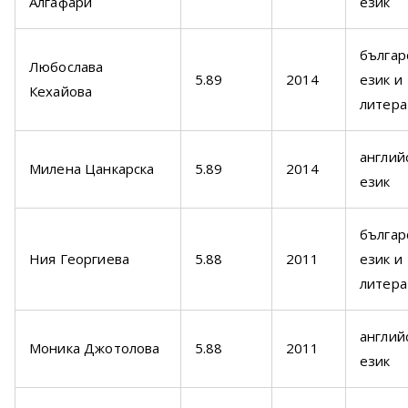
Алгафари
език
българ
Любослава
5.89
2014
език и
Кехайова
литера
англий
Милена Цанкарска
5.89
2014
език
българ
Ния Георгиева
5.88
2011
език и
литера
англий
Моника Джотолова
5.88
2011
език