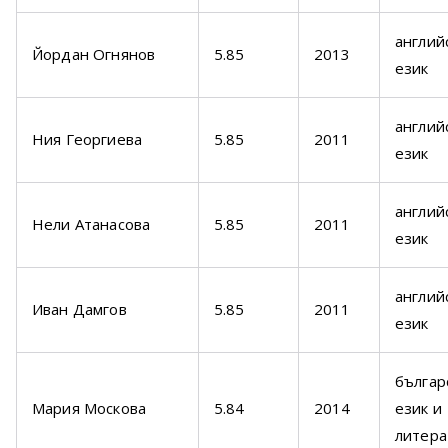
англий
Йордан Огнянов
5.85
2013
език
англий
Ния Георгиева
5.85
2011
език
англий
Нели Атанасова
5.85
2011
език
англий
Иван Дамгов
5.85
2011
език
българ
Мария Москова
5.84
2014
език и
литера