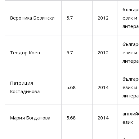
българ
Вероника Безински
5.7
2012
език и
литера
българ
Теодор Коев
5.7
2012
език и
литера
българ
Патриция
5.68
2014
език и
Костадинова
литера
англий
Мария Богданова
5.68
2014
език