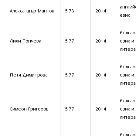
англий
Александър Мантов
5.78
2014
език
българ
Лили Тончева
5.77
2014
език и
литера
българ
Петя Димитрова
5.77
2014
език и
литера
българ
Симеон Григоров
5.77
2014
език и
литера
българ