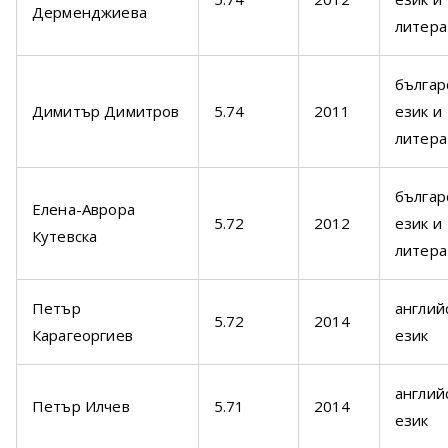
Дерменджиева
литера
българ
Димитър Димитров
5.74
2011
език и
литера
българ
Елена-Аврора
5.72
2012
език и
Кутевска
литера
Петър
англий
5.72
2014
Карагеоргиев
език
англий
Петър Илчев
5.71
2014
език