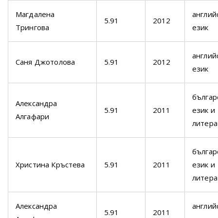
Магдалена
англий
5.91
2012
Трингова
език
англий
Саня Джотолова
5.91
2012
език
българ
Александра
5.91
2011
език и
Алгафари
литера
българ
Христина Кръстева
5.91
2011
език и
литера
Александра
англий
5.91
2011