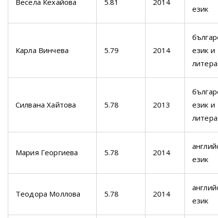
Весела Кехайова
5.81
2014
език
българ
Карла Винчева
5.79
2014
език и
литера
българ
Силвана Хайтова
5.78
2013
език и
литера
англий
Мария Георгиева
5.78
2014
език
англий
Теодора Моллова
5.78
2014
език