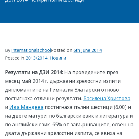
в София
By
internationalschool
Posted on
6th June 2014
Posted in
2013/2014
,
Новини
Резултати на ДЗИ 2014:
На проведените през
месец май 2014 г. държавни зрелостни изпити
дипломантите на Гимназия Златарски отново
постигнаха отлични резултати.
Василена Христова
и
Ива Мандева
постигнаха пълни шестици (6.00) и
на двете матури: по български език и литература и
по английски език. 65% от завършващите, освен на
двата държавни зрелостни изпита, се явиха на