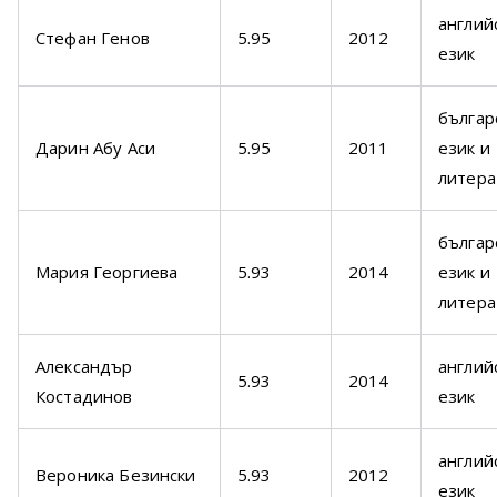
англий
Стефан Генов
5.95
2012
език
българ
Дарин Абу Аси
5.95
2011
език и
литера
българ
Мария Георгиева
5.93
2014
език и
литера
Александър
англий
5.93
2014
Костадинов
език
англий
Вероника Безински
5.93
2012
език