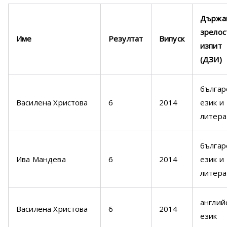
Държа
зрелос
Име
Резултат
Випуск
изпит
(ДЗИ)
българ
Василена Христова
6
2014
език и
литера
българ
Ива Мандева
6
2014
език и
литера
англий
Василена Христова
6
2014
език