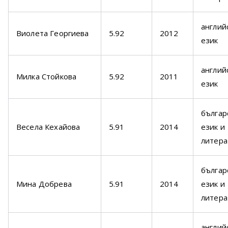
англий
Виолета Георгиева
5.92
2012
език
англий
Милка Стойкова
5.92
2011
език
българ
Весела Кехайова
5.91
2014
език и
литера
българ
Мина Добрева
5.91
2014
език и
литера
англий