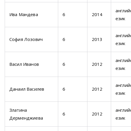
англий
Ива Мандева
6
2014
език
англий
София Лозович
6
2013
език
англий
Васил Иванов
6
2012
език
англий
Данаил Василев
6
2012
език
Златина
англий
6
2012
Дерменджиева
език