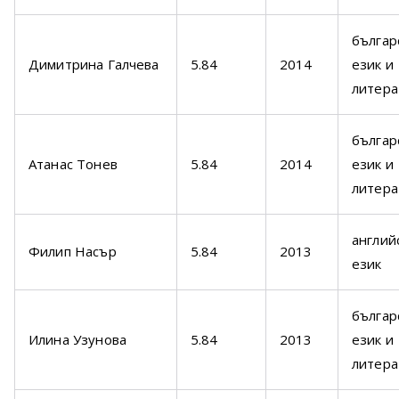
българ
Димитрина Галчева
5.84
2014
език и
литера
българ
Атанас Тонев
5.84
2014
език и
литера
англий
Филип Насър
5.84
2013
език
българ
Илина Узунова
5.84
2013
език и
литера