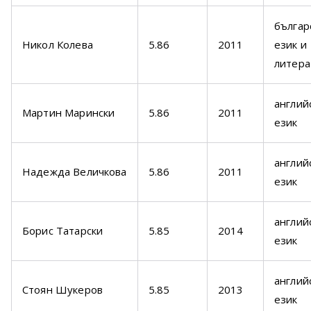
българ
Никол Колева
5.86
2011
език и
литера
англий
Мартин Марински
5.86
2011
език
англий
Надежда Величкова
5.86
2011
език
англий
Борис Татарски
5.85
2014
език
англий
Стоян Шукеров
5.85
2013
език