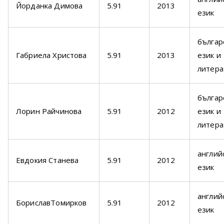
Йорданка Димова
5.91
2013
език
българ
Габриела Христова
5.91
2013
език и
литера
българ
Лорин Райчинова
5.91
2012
език и
литера
англий
Евдокия Станева
5.91
2012
език
англий
БориславТомирков
5.91
2012
език