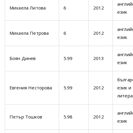
англий
Михаела Литова
6
2012
език
англий
Михаела Петрова
6
2012
език
англий
Боян Динев
5.99
2013
език
българ
Евгения Несторова
5.99
2012
език и
литера
англий
Петър Тошков
5.98
2012
език