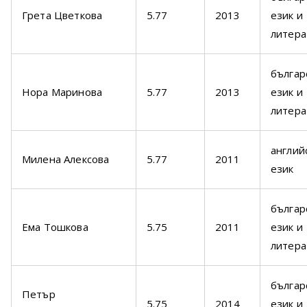
Грета Цветкова
5.77
2013
език и
литера
българ
Нора Маринова
5.77
2013
език и
литера
англий
Милена Алексова
5.77
2011
език
българ
Ема Тошкова
5.75
2011
език и
литера
българ
Петър
5.75
2014
език и