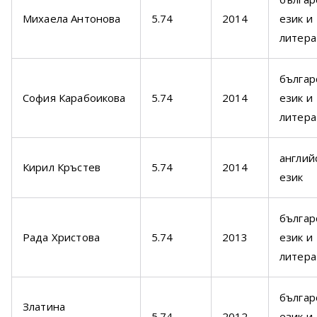
Михаела Антонова
5.74
2014
език и
литера
българ
София Карабоикова
5.74
2014
език и
литера
англий
Кирил Кръстев
5.74
2014
език
българ
Рада Христова
5.74
2013
език и
литера
българ
Златина
5.74
2012
език и