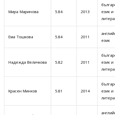
българ
Мира Маринова
5.84
2013
език и
литера
англий
Ема Тошкова
5.84
2011
език
българ
Надеждa Величкова
5.82
2011
език и
литера
българ
Красен Минков
5.81
2014
език и
литера
англий