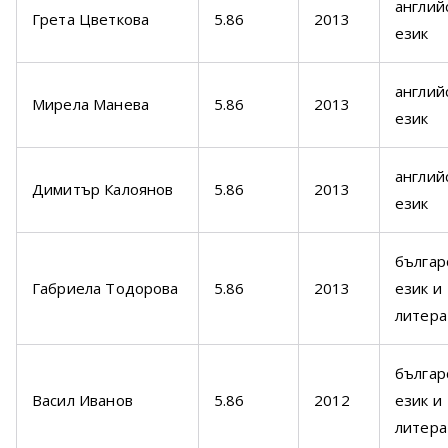
англий
Грета Цветкова
5.86
2013
език
англий
Мирела Манева
5.86
2013
език
англий
Димитър Калоянов
5.86
2013
език
българ
Габриела Тодорова
5.86
2013
език и
литера
българ
Васил Иванов
5.86
2012
език и
литера