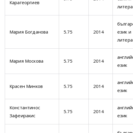
Карагеоргиев
литера
българ
Мария Богданова
5.75
2014
език и
литера
англий
Мария Москова
5.75
2014
език
англий
Красен Минков
5.75
2014
език
Константинос
англий
5.75
2014
Зафеиракис
език
българ