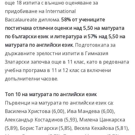
още 18 изпита с външно оценяване за
придобиване на International
Baccalaureate диплома.
58% от учениците
постигнаха отлични оценки над 5,50 на матурата
по български език и литература и 57% над 5,50 на
матурата по английски език
. Подготовката за
държавните зрелостни изпити в Гимназия
Златарски започва още в 11 клас, като в редовната
учебна програма в 11 и 12 клас са включени
допълнителни часове.
Топ 10 на матурата по английски език
Първенци на матурата по английски език са:
Василена Христова (6,00), Ива Мандева (6,00),
Александър Костадинов (5,93), Милена Цанкарска
(5,89), Борис Татарски (5,85), Весела Кехайова (5,81),