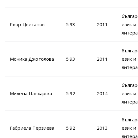
българ
Явор Цветанов
5.93
2011
език и
литера
българ
Моника Джотолова
5.93
2011
език и
литера
българ
Милена Цанкарска
5.92
2014
език и
литера
българ
Габриела Терзиева
5.92
2013
език и
литера