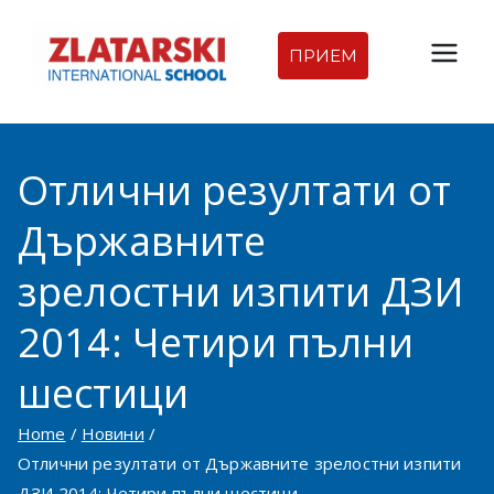
Skip
to
ПРИЕМ
Междуна
content
родна
Отлични резултати от
гимназия
Държавните
Златарск
зрелостни изпити ДЗИ
и |
2014: Четири пълни
Междуна
шестици
родно
Home
Новини
Отлични резултати от Държавните зрелостни изпити
училище
ДЗИ 2014: Четири пълни шестици