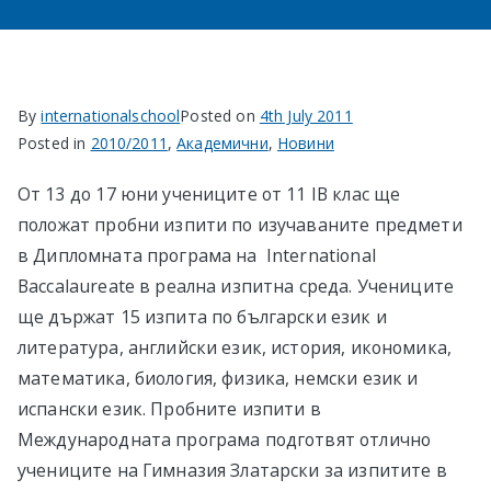
в София
By
internationalschool
Posted on
4th July 2011
Posted in
2010/2011
,
Академични
,
Новини
От 13 до 17 юни учениците от 11 IB клас ще
положат пробни изпити по изучаваните предмети
в Дипломната програма на International
Baccalaureate в реална изпитна среда. Учениците
ще държат 15 изпита по български език и
литература, английски език, история, икономика,
математика, биология, физика, немски език и
испански език. Пробните изпити в
Международната програма подготвят отлично
учениците на Гимназия Златарски за изпитите в