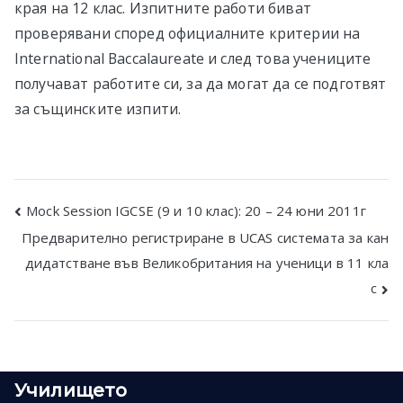
края на 12 клас. Изпитните работи биват
проверявани според официалните критерии на
International Baccalaureate и след това учениците
получават работите си, за да могат да се подготвят
за същинските изпити.
Post
Mock Session IGCSE (9 и 10 клас): 20 – 24 юни 2011г
Предварително регистриране в UCAS системата за кан
navigation
дидатстване във Великобритания на ученици в 11 кла
с
Училището