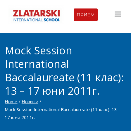
Skip
to
ПРИЕМ
Междуна
content
родна
Mock Session
гимназия
International
Златарск
Baccalaureate (11 клас):
и |
13 – 17 юни 2011г.
Междуна
Home
Новини
родно
Mock Session International Baccalaureate (11 клас): 13 –
17 юни 2011г.
училище