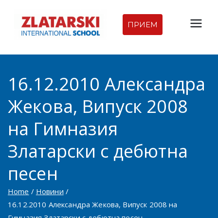
Skip
to
ПРИЕМ
Междуна
content
родна
16.12.2010 Александра
гимназия
Жекова, Випуск 2008
Златарск
на Гимназия
и |
Златарски с дебютна
Междуна
песен
родно
Home
Новини
16.12.2010 Александра Жекова, Випуск 2008 на
училище
Гимназия Златарски с дебютна песен