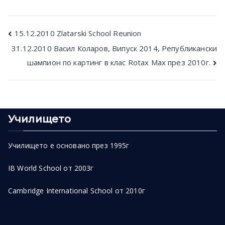
Post
15.12.2010 Zlatarski School Reunion
31.12.2010 Васил Коларов, Випуск 2014, Републикански
navigation
шампион по картинг в клас Rotax Max през 2010г.
Училището
Училището е основано през 1995г
IB World School от 2003г
Cambridge International School от 2010г