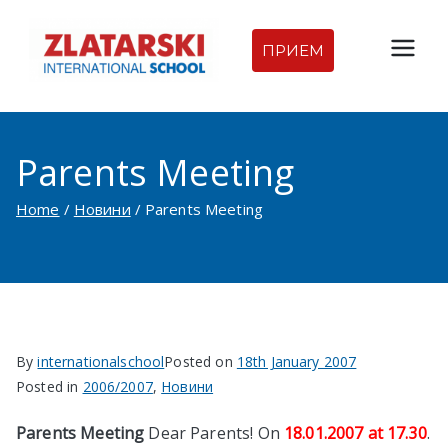
Skip
to
ПРИЕМ
Междуна
content
родна
Parents Meeting
гимназия
Home
Новини
Parents Meeting
Златарск
и |
Междуна
By
internationalschool
Posted on
18th January 2007
родно
Posted in
2006/2007
,
Новини
училище
Parents Meeting
Dear Parents! On
18.01.2007 at 17.30
.