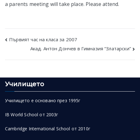
a parents meeting will take place. Please attend.
в София
Post
Първият час на класа за 2007
Акад. Антон Дончев в Гимназия “Златарски”
navigation
Училището
Училището е основано през 1995г
IB World School от 2003г
Cambridge International School от 2010г