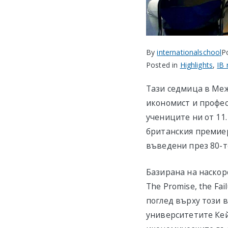
By
internationalschool
P
Posted in
Highlights
,
IB
Тази седмица в Ме
икономист и профес
учениците ни от 11.
британския премиер
въведени през 80-т
Базирана на наскоро
The Promise, the Fa
поглед върху този 
университетите Кей