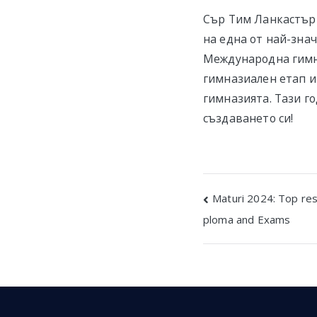
Сър Тим Ланкастър 
на една от най-зна
Международна гимн
гимназиален етап и
гимназията. Тази г
създаването си!
Post
Maturi 2024: Top resu
ploma and Exams
navigatio