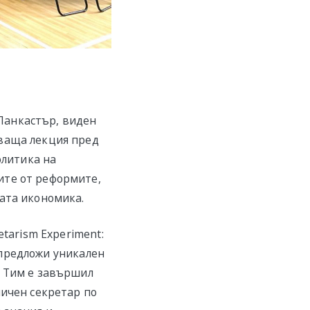
Ланкастър, виден
яваща лекция пред
олитика на
ите от реформите,
ата икономика.
tarism Experiment:
р предложи уникален
р Тим е завършил
личен секретар по