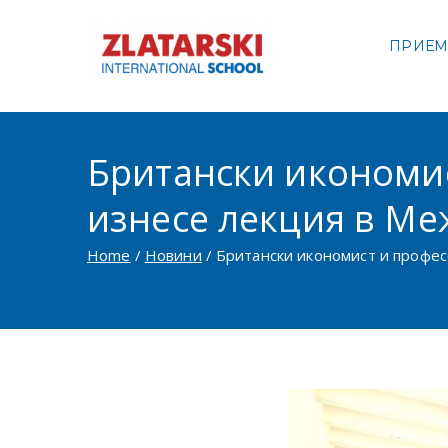
Skip
to
ПРИЕ
Междуна
content
Междуна
Британски икономис
изнесе лекция в Ме
Home
Новини
Британски икономист и профес