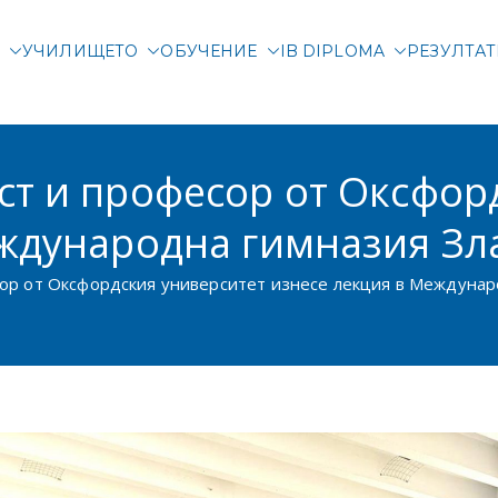
М
УЧИЛИЩЕТО
ОБУЧЕНИЕ
IB DIPLOMA
РЕЗУЛТА
родна гимназия Злата
родно училище в Соф
т и професор от Оксфор
ждународна гимназия Зл
ор от Оксфордския университет изнесе лекция в Междунар