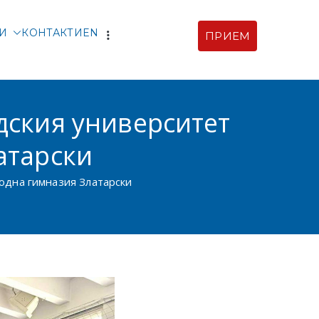
ТИ
КОНТАКТИ
EN
ПРИЕМ
рски |
ия
дския университет
атарски
одна гимназия Златарски