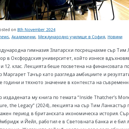
osted on
8th November 2024
 news
,
Академични
,
Международно училище в София
,
Новини
ждународна гимназия Златарски посрещнахме сър Тим 
ор в Оксфордския университет, който изнесе вдъхнов
 и 12. клас. Лекцията беше посветена на финансовата п
 Маргарет Тачър като разгледа амбициите и резултат
е години и тяхното значение в контекста на съвременн
 издадената му книга по темата “Inside Thatcher’s Mone
ilure, the Legacy” (2024), лекцията на сър Тим Ланкастъ
важен период в британската икономическа история. Съ
мбридж и Йейл, работил е в Световната банка и е бил 