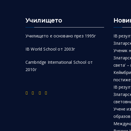
Училището
Нови
Училището е основано през 1995г
IB резул
Златарск
IB World School от 2003г
Ученик 
Златарск
Cambridge International School от
света’ –
2010г
Кеймбри
постиже
IB резул
Златарс
световн
Учене из
образов
Междуна
Високи I