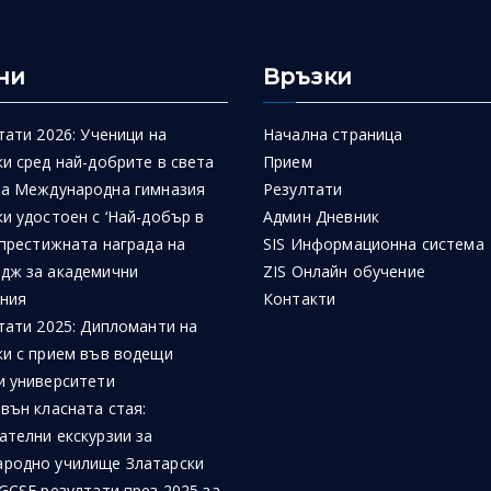
ни
Връзки
тати 2026: Ученици на
Начална страница
и сред най-добрите в света
Прием
на Международна гимназия
Резултати
и удостоен с ‘Най-добър в
Админ Дневник
 престижната награда на
SIS Информационна система
дж за академични
ZIS Онлайн обучение
ния
Контакти
тати 2025: Дипломанти на
ки с прием във водещи
и университети
вън класната стая:
ателни екскурзии за
родно училище Златарски
GCSE резултати през 2025 за