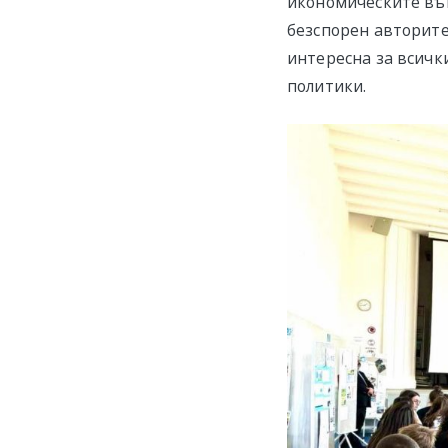
икономическите въп
безспорен авторите
интересна за всичк
политики.