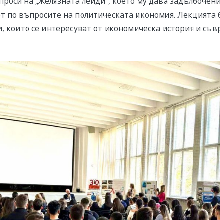
роси на „Желязната лейди“, което му дава задълбочени
т по въпросите на политическата икономия. Лекцията
и, които се интересуват от икономическа история и съ