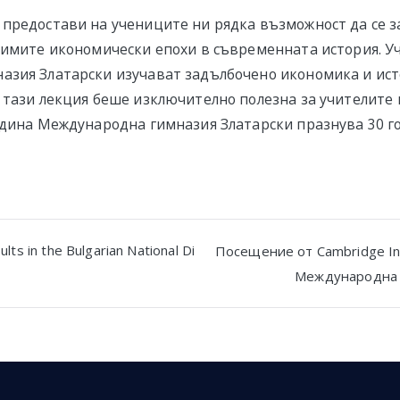
предостави на учениците ни рядка възможност да се з
чимите икономически епохи в съвременната история. У
азия Златарски изучават задълбочено икономика и ист
 тази лекция беше изключително полезна за учителите 
одина Международна гимназия Златарски празнува 30 г
lts in the Bulgarian National Di
Посещение от Cambridge Inte
Международна 
n