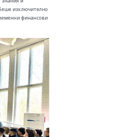
 знания и
 беше изключително
временни финансови