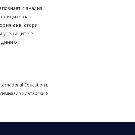
апознаят с анализ
чениците на
ория във втори
и учениците в
одини от
rnational Education в
гимназия Златарски