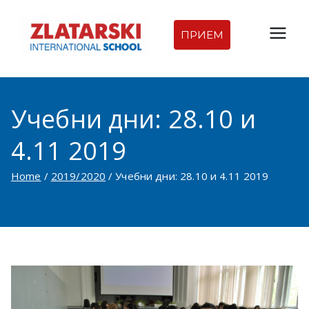
Skip
to
ПРИЕМ
Междуна
content
родна
Учебни дни: 28.10 и
гимназия
4.11 2019
Златарск
Home
2019/2020
Учебни дни: 28.10 и 4.11 2019
и |
Междуна
родно
училище