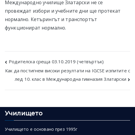
Международно училище Златарски не се
провеждат избори и учебните дни ще протекат
нормално. Кетърингът и транспортът
функционират нормално.
Post
Родителска среща 03.10.2019 (четвъртък)
Как да постигнем високи резултати на IGCSE изпитите с
navigation
лед 10. клас в Международна гимназия Златарски
Училището
Училището е основано през 1995г