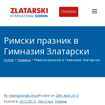
Skip
to
ПРИЕМ
Междуна
content
родна
Римски празник в
гимназия
Гимназия Златарски
Златарск
Home
Новини
Римски празник в Гимназия Златарски
и |
Междуна
родно
By
internationalschool
Posted on
25th April 2013
училище
Posted in
2012/2013
,
Изкуства
,
Новини