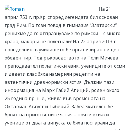
в София
На 21
април 753 г. пр.Хр. според легендата бил основан
град Рим. По този повод в гимназия “Златарски”
решихме да го отпразнуваме по римски – с много
храна, макар и не полегнали! На 22 април 2013 г.,
понеделник, в училището бе организиран пищен
обеден пир. Под ръководството на Поли Мичева,
преподавател по латински език, учениците от осми
и девети клас бяха намерили рецепти на
автентични древноримски ястия. Дължим тази
информация на Марк Габий Апиций, роден около
25 година пр. н. е., живял във времената на
Октавиан Август и Тиберий. Забележителен бе
броят на приготвенитe ястия – почти всички
ученици от двата випуска се бяха постарали да