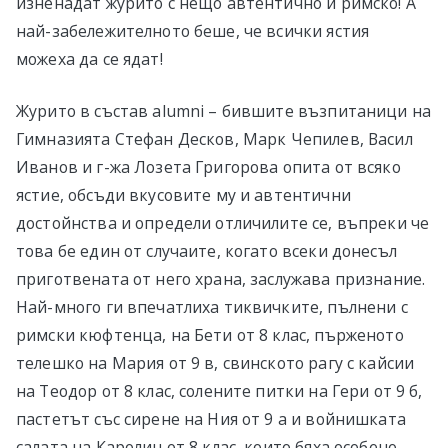
изненадат журито с нещо автентично и римско! А
най-забележителното беше, че всички ястия
можеха да се ядат!
Журито в състав alumni – бившите възпитаници на
Гимназията Стефан Десков, Марк Чепилев, Васил
Иванов и г-жа Лозета Григорова опита от всяко
ястие, обсъди вкусовите му и автентични
достойнства и определи отличилите се, въпреки че
това бе един от случаите, когато всеки донесъл
приготвената от него храна, заслужава признание.
Най-много ги впечатлиха тиквичките, пълнени с
римски кюфтенца, на Бети от 8 клас, пърженото
телешко на Мария от 9 в, свинското рагу с кайсии
на Теодор от 8 клас, солените питки на Гери от 9 б,
пастетът със сирене на Ния от 9 а и войнишката
салата на Каролин от 8 клас, които бяха особено