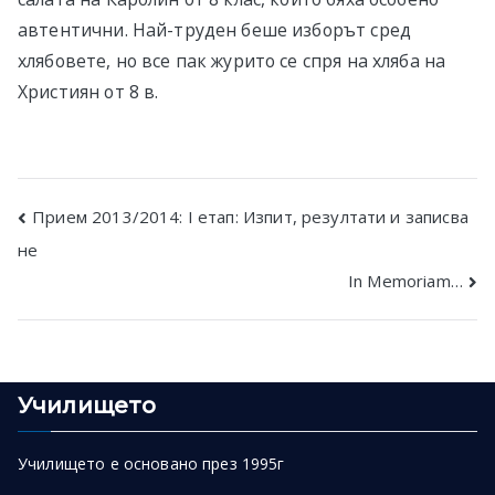
автентични. Най-труден беше изборът сред
хлябовете, но все пак журито се спря на хляба на
Християн от 8 в.
Post
Прием 2013/2014: I етап: Изпит, резултати и записва
не
navigation
In Memoriam…
Училището
Училището е основано през 1995г