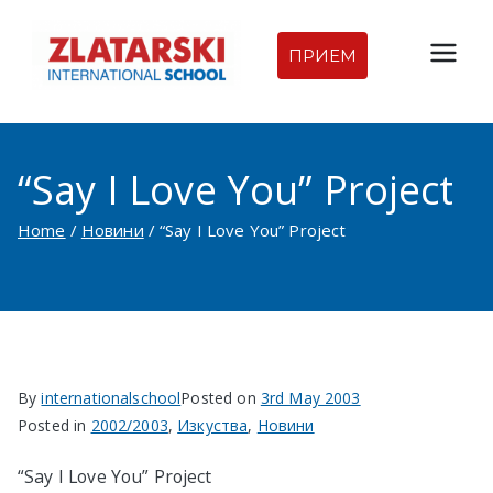
Skip
to
ПРИЕМ
Междуна
content
родна
“Say I Love You” Project
гимназия
Home
Новини
“Say I Love You” Project
Златарск
и |
Междуна
By
internationalschool
Posted on
3rd May 2003
родно
Posted in
2002/2003
,
Изкуства
,
Новини
училище
“Say I Love You” Project