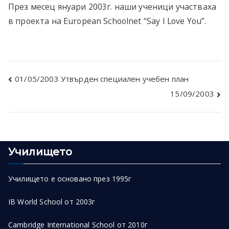
През месец януари 2003г. наши ученици участваха
в София
в проекта на European Schoolnet “Say I Love You”.
Post
01/05/2003 Утвърден специален учебен план
15/09/2003
navigation
Училището
Училището е основано през 1995г
IB World School от 2003г
Cambridge International School от 2010г