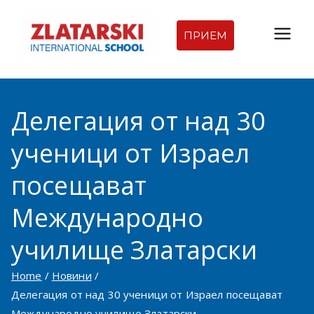
Skip
to
ПРИЕМ
Междуна
content
родна
Делегация от над 30
гимназия
ученици от Израел
Златарск
посещават
и |
Международно
Междуна
училище Златарски
родно
Home
Новини
Делегация от над 30 ученици от Израел посещават
училище
Международно училище Златарски