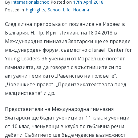
By
internationalschool
Posted on
17th April 2018
Posted in
Highlights
,
School Life
,
Новини
След лична препоръка от посланика на Израел в
България, Н. Пр. Ирит Лилиан, на 18.04.2018 в
Международна гимназия Златарски ще се проведе
международен форум, съвместно с Israeli Center for
Young Leaders. 36 ученици от Израел ще посетят
гимназията, за да говорят с връстниците си по
актуални теми като „Равенство на половете“,
„Човешките права“, „Предизвикателствата пред
малцинствата“ и др.
Представители на Международна гимназия
Златарски ще бъдат ученици от 11 клас и ученици
от 10 клас, членуващи в клуба по публична реч и
дебати. Събитието ще бъде чудесна възможност