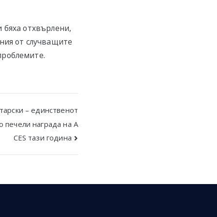
и бяха отхвърлени,
ения от случващите
проблемите.
тарски – единственот
о печели награда на A
CES тази година