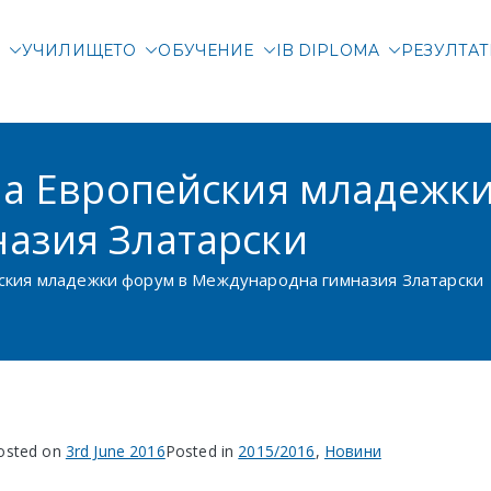
М
УЧИЛИЩЕТО
ОБУЧЕНИЕ
IB DIPLOMA
РЕЗУЛТА
родна гимназия Злата
родно училище в Соф
на Европейския младежк
азия Златарски
йския младежки форум в Международна гимназия Златарски
osted on
3rd June 2016
Posted in
2015/2016
,
Новини