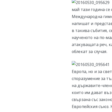
май тази година се
Международна гимна
напишат и представ
в такива събития, 
наученото на по-ма
атакуващата реч, к
облекат за случая.
Европа, но и за св
споразумение за тъ
на държавите-членк
които им дават въз
свързана със закон
Европейския съюз. 