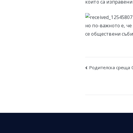
които са изправени
но по-важното е, ч
се обществени съби
Post
Родителска среща 
navigatio