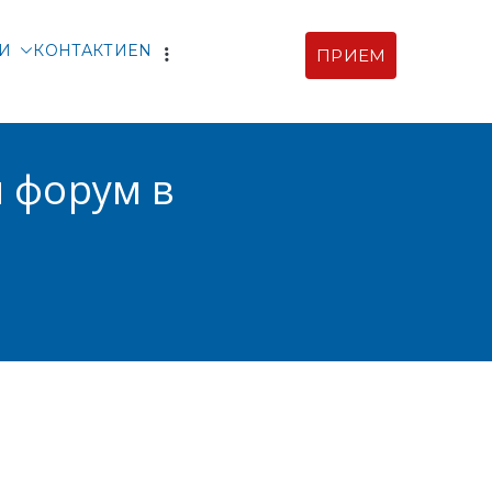
ТИ
КОНТАКТИ
EN
ПРИЕМ
рски |
ия
и форум в