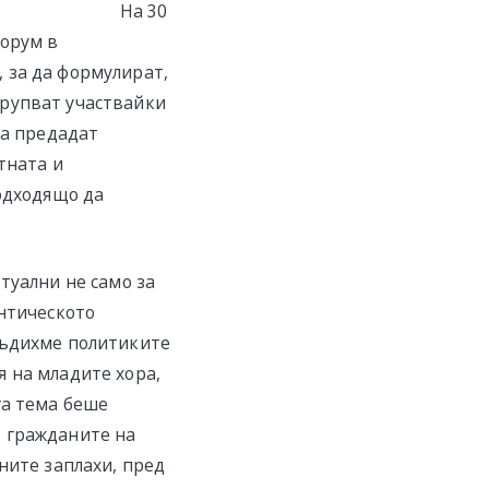
На 30
форум в
 за да формулират,
трупват участвайки
да предадат
тната и
подходящо да
туални не само за
антическото
съдихме политиките
 на младите хора,
га тема беше
т гражданите на
ните заплахи, пред