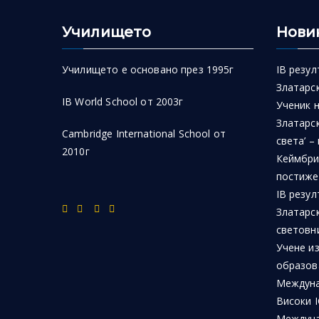
Училището
Нови
Училището е основано през 1995г
IB резул
Златарск
IB World School от 2003г
Ученик 
Златарск
Cambridge International School от
света’ –
2010г
Кеймбри
постиже
IB резул
Златарс
световн
Учене из
образов
Междуна
Високи I
Междуна