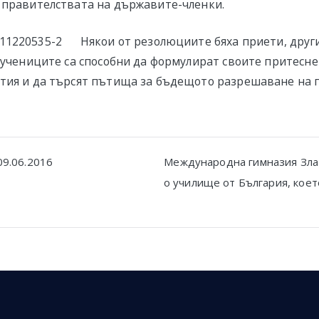
 правителствата на държавите-членки.
Някои от резолюциите бяха приети, друг
е учениците са способни да формулират своите притесн
тия и да търсят пътища за бъдещото разрешаване на 
09.06.2016
Международна гимназия Зла
о училище от България, коет
n