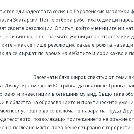
 състоя единадесетата сесия на Европейския младежки 
зия Златарски. Петте отбора работиха седмици наред,
ят своите резолюции. Опитът, който учениците ни на
се цени високо, а по-големите ученици са нетърпеливи 
лките – как се пише резолюция, каква е ролята на защи
ак да се държат по време на дебатите и дори какво е 
Засегнати бяха широк спектър от теми ак
ета. Дискутирахме дали ЕС трябва да подпише Трансатл
рговия и инвестиции в сегашния му вид. Също така об
и в областта на образованието и практическите умения
можност успешно да се включат в пазара на труда. Дру
одателството, позволяващо притежанието на оръжие о
Не на последно място, това беше свързано с терористич