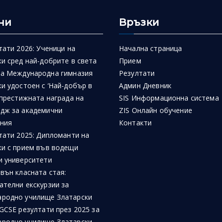
ни
Връзки
тати 2026: Ученици на
Начална страница
и сред най-добрите в света
Прием
на Международна гимназия
Резултати
и удостоен с ‘Най-добър в
Админ Дневник
 престижната награда на
SIS Информационна система
дж за академични
ZIS Онлайн обучение
ния
Контакти
тати 2025: Дипломанти на
ки с прием във водещи
и университети
вън класната стая:
ателни екскурзии за
родно училище Златарски
GCSE резултати през 2025 за
родно училище Златарски