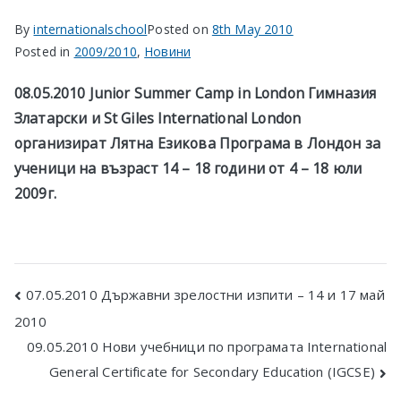
в София
By
internationalschool
Posted on
8th May 2010
Posted in
2009/2010
,
Новини
08.05.2010 Junior Summer Camp in London Гимназия
Златарски и St Giles International London
организират Лятна Езикова Програма в Лондон за
ученици на възраст 14 – 18 години от 4 – 18 юли
2009г.
Post
07.05.2010 Държавни зрелостни изпити – 14 и 17 май
2010
navigation
09.05.2010 Нови учебници по програмата International
General Certificate for Secondary Education (IGCSE)