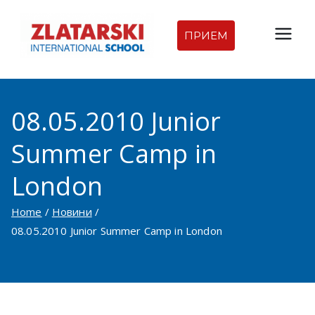
Skip
to
ПРИЕМ
Междуна
content
родна
08.05.2010 Junior
гимназия
Summer Camp in
Златарск
London
и |
Home
Новини
Междуна
08.05.2010 Junior Summer Camp in London
родно
училище