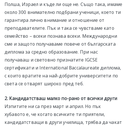
Полша, Израел и къде ли още не. Също така, имаме
около 300 внимателно подбрани ученици, което ти
гарантира лично внимание и отношение от
преподавателите. Пък и така се чувстваме като
семейство – всеки познава всеки. Международни
сме и защото получаваме повече от българската
диплома за средно образование. При нас
получаваш и световно признатите IGCSE
сертификати и International Baccalaureate диплома,
с които вратите на най-добрите университети по
света се отварят широко пред теб.
2. Kандидатстваш малко по-рано от всички други
Изпитите ни са през март и април. Но пък
хубавото е, че когато всичките ти приятели,
кандидатстващи в други училища, трябва да чакат