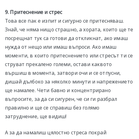
9. Притеснение и стрес
Това все пак е изпит и сигурно се притесняваш.
Знай, че няма нищо страшно, а хората, които ще те
посрещнат тук са готови да откликнат, ако имаш
нужда от нещо или имаш въпроси. Ако имаш
моменти, в които притеснението или стресът ти се
струват прекалено големи, остави каквото
вършиш в момента, затвори очи и се отпусни,
дишай дълбоко за няколко минути и напрежението
ще намалее. Чети бавно и концентрирано
въпросите, за да си сигурен, че си ги разбрал
правилно и ще се справиш без голямо
затруднение, ще видиш!
А за да намалиш цялостно стреса покрай