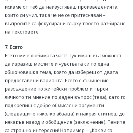
искаме от теб да наизустяваш произведенията,
които си учил, така че не се притеснявай –
въпросите са фокусирани върху твоето разбиране
на текстовете.
7. Есето
Есето ми е любимата част! Тук имаш възможност
да изразиш мислите и чувствата си по една
общочовешка тема, която да избереш от двата
предоставени варианта. Есето е съчинение
разсъждение по житейски проблем и търси
личното ти мнение по даден въпрос (теза), като го
подкрепиш с добре обмислени аргументи
(следващите няколко абзаца) и накрая стигнеш до
някакъв извод и обобщение (заключение). Темите
са страшно интересни! Например – „Какви са