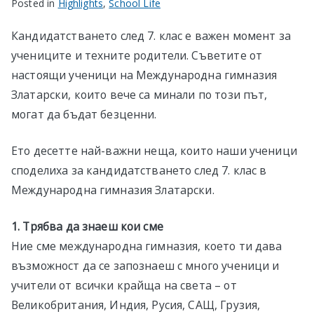
Posted in
Highlights
,
School Life
Кандидатстването след 7. клас е важен момент за
учениците и техните родители. Съветите от
настоящи ученици на Международна гимназия
Златарски, които вече са минали по този път,
могат да бъдат безценни.
Ето десетте най-важни неща, които наши ученици
споделиха за кандидатстването след 7. клас в
Международна гимназия Златарски.
1. Трябва да знаеш кои сме
Ние сме международна гимназия, което ти дава
възможност да се запознаеш с много ученици и
учители от всички крайща на света – от
Великобритания, Индия, Русия, САЩ, Грузия,