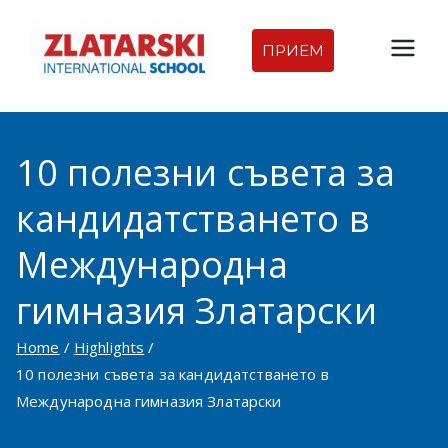
Skip
to
ПРИЕМ
Междуна
content
родна
10 полезни съвета за
гимназия
кандидатстването в
Златарск
Международна
и |
гимназия Златарски
Междуна
Home
Highlights
родно
10 полезни съвета за кандидатстването в
Международна гимназия Златарски
училище