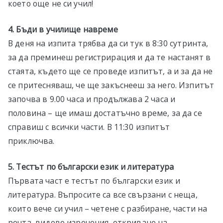
което още не си учил!
4. Бъди в училище навреме
В деня на изпита трябва да си тук в 8:30 сутринта,
за да преминеш регистрирация и да те настанят в
стаята, където ще се проведе изпитът, а и за да не
се притесняваш, че ще закъснееш за него. Изпитът
започва в 9.00 часа и продължава 2 часа и
половина – ще имаш достатъчно време, за да се
справиш с всички части. В 11:30 изпитът
приключва.
5. Тестът по български език и литература
Първата част е тестът по български език и
литература. Въпросите са все свързани с неща,
които вече си учил – четене с разбиране, части на
речта, видове изречения, откриване на