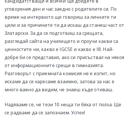
кандидатстващи и всички ще дойдете в
уговорения ден и час заедно с родителите си. По
време на интервюто ще говориш за личните ти
цели и за причините ти да искаш да станеш част от
Златарски. За да се подготвиш за срещата,
разгледай сайта на училището и проучи какви са
ценностите ни, какво е IGCSE и какво е IB. Най-
добре би се представил, ако си присъствал на някоя
от информационните срещи в гимназията.
Разговорът с приемната комисия не е изпит, но
искаме да се харесаме взаимно, затова за нас е
много важно да видим, че знаеш къде отиваш.
Надяваме се, че тези 10 неща ти бяха от полза. Ще
се радваме да се запознаем. Успех!