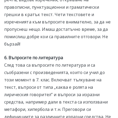
правописни, пунктуационни и граматически
грешки в кратък текст. Чети текстовете и
изреченията към въпросите внимателно, за да не
пропуснеш нещо. Имаш достатъчно време, за да
помислиш добре кои са правилните отговори. Не
бързай!
6. Въпросите по литература
След това са въпросите по литература и са
съобразени с произведенията, които си учил до
този момент в 7. клас. Включват тълкуване на
текст, въпроси от типа „каква е ролята на
лирическия говорител” и въпроси за изразни
средства, например дали в текста са използвани
метафори, хипербола и т.н. Преговори си
дефинициите за различните изразни средства. Не