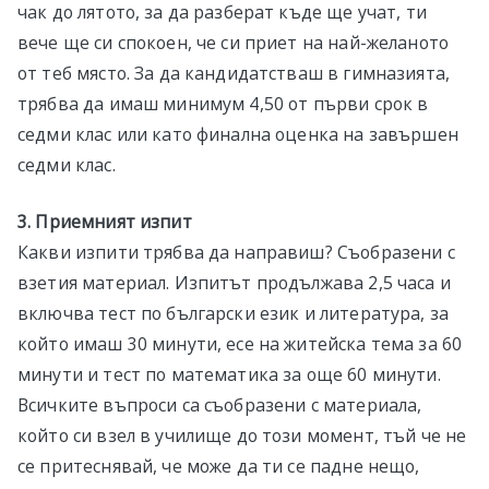
чак до лятото, за да разберат къде ще учат, ти
вече ще си спокоен, че си приет на най-желаното
от теб място. За да кандидатстваш в гимназията,
трябва да имаш минимум 4,50 от първи срок в
седми клас или като финална оценка на завършен
седми клас.
3. Приемният изпит
Какви изпити трябва да направиш? Съобразени с
взетия материал. Изпитът продължава 2,5 часа и
включва тест по български език и литература, за
който имаш 30 минути, есе на житейска тема за 60
минути и тест по математика за още 60 минути.
Всичките въпроси са съобразени с материала,
който си взел в училище до този момент, тъй че не
се притеснявай, че може да ти се падне нещо,