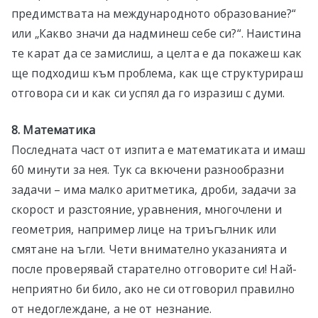
предимствата на международното образование?“
или „Какво значи да надминеш себе си?“. Наистина
те карат да се замислиш, а целта е да покажеш как
ще подходиш към проблема, как ще структурираш
отговора си и как си успял да го изразиш с думи.
8. Математика
Последната част от изпита е математиката и имаш
60 минути за нея. Тук са вкючени разнообразни
задачи – има малко аритметика, дроби, задачи за
скорост и разстояние, уравнения, многочлени и
геометрия, например лице на триъгълник или
смятане на ъгли. Чети внимателно указанията и
после проверявай старателно отговорите си! Най-
неприятно би било, ако не си отговорил правилно
от недоглеждане, а не от незнание.