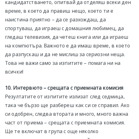
кандидатстването, опитвай да отделяш всеки ден
време, в което да правиш нещо, което ти е
наистина приятно – да се разхождаш, да
спортуваш, да играеш с домашния любимец, да
гледаш телевизия, да четеш книга или да играеш
на компютъра. Важното е да имаш време, в което
да разпускаш и да не мислиш за сериозни неща.
Това не важи само за изпитите – помага ни на
всички!
10. Интервюто – срещата с приемната комисия
Резултатите от изпитите излизат след седмица,
така че бързо ще разбереш как си се справил. Ако
си одобрен, следва втората и много, много важна
част от приема – срещата с приемната комисия.
Ще те включат в група с още няколко