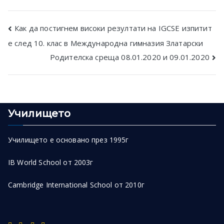
Post
Как да постигнем високи резултати на IGCSE изпитит
е след 10. клас в Международна гимназия Златарски
navigation
Родителска среща 08.01.2020 и 09.01.2020
Училището
Училището е основано през 1995г
IB World School от 2003г
Cambridge International School от 2010г