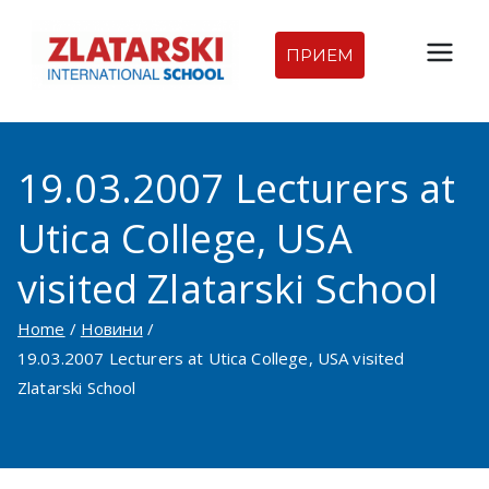
Skip
to
ПРИЕМ
Междуна
content
родна
19.03.2007 Lecturers at
гимназия
Utica College, USA
Златарск
visited Zlatarski School
и |
Home
Новини
Междуна
19.03.2007 Lecturers at Utica College, USA visited
Zlatarski School
родно
училище