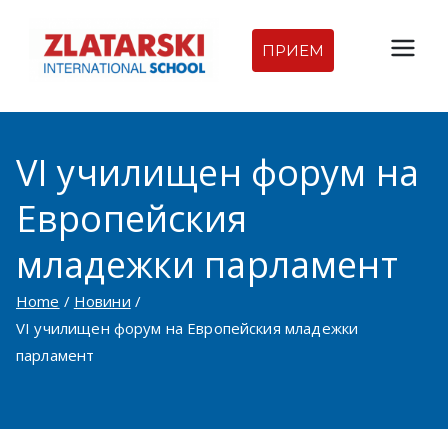
Skip
to
ПРИЕМ
Междуна
content
родна
VI училищен форум на
гимназия
Европейския
Златарск
младежки парламент
и |
Home
Новини
Междуна
VI училищен форум на Европейския младежки
парламент
родно
училище