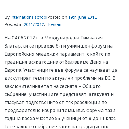
в София
By
internationalschool
Posted on
19th June 2012
Posted in
2011/2012
,
Новини
На 04.06.2012 г. в Международна Гимназия
Златарски се проведе 6-ти училищен форум на
Европейския младежки парламент, с който по
традиция всяка година отбелязваме Деня на
Европа. Участниците във форума се научават да
дискутират теми по актуални проблеми на ЕС. В
заключителния етап на сесията – Общото
събрание, участниците представят, атакуват и
гласуват подготвените от тях резолюции по
предварително избрани теми. Във форума тази
година взеха участие 55 ученици от 8 до 11 клас.
Генералното събрание започна традиционно с