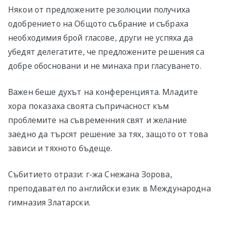
Някои от предложените резолюции получиха
одобрението на Общото събрание и събраха
необходимия брой гласове, други не успяха да
убедят делегатите, че предложените решения са
добре обосновани и не минаха при гласуването.
Важен беше духът на конференцията. Младите
хора показаха своята съпричасност към
проблемите на съвременния свят и желание
заедно да търсят решение за тях, защото от това
зависи и тяхното бъдеще.
Събитието отрази: г-жа Снежана Зорова,
преподавател по английски език в Международна
гимназия Златарски.