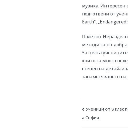
музика. Интересен 
подготвени от учени
Earth“, „Endangered 
Полезно: Неразделна
методи за по-добра
За целта учениците
които са много пол
степен на детайлиза
запаметяването на 
Post
Ученици от 8 клас 
а София
navigatio