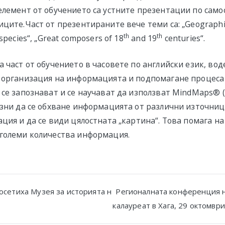
елемент от обучението са устните презентации по само
ците.Част от презентираните вече теми са: „Geographica
th
th
species“, „Great composers of 18
and 19
centuries“.
 част от обучението в часовете по английски език, воде
 организация на информацията и подпомагане процеса
 се запознават и се научават да използват MindMaps® 
езни да се обхване информацията от различни източниц
ция и да се види цялостната „картина“. Това помага на
големи количества информация.
посетиха Музея за историята н
Регионалната конференция 
калауреат в Хага, 29 октомври
n