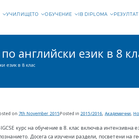
М
УЧИЛИЩЕТО
ОБУЧЕНИЕ
IB DIPLOMA
РЕЗУЛТА
родна гимназия Злата
родно училище в Соф
по английски език в 8 кл
и език в 8 клас
osted on
7th November 2015
Posted in
2015/2016
,
Академични
,
Но
IGCSE курс на обучение в 8. клас включва интензивна 
познанието. Досега сa изучени раздели, посветени на ге