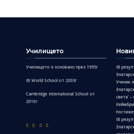
Училището
Нови
Училището е основано през 1995г
IB резул
Златарск
IB World School от 2003г
Ученик 
Златарск
Cambridge International School от
света’ –
2010г
Кеймбри
постиже
IB резул
Златарс