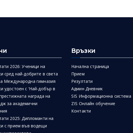
ни
Връзки
тати 2026: Ученици на
Начална страница
и сред най-добрите в света
Прием
на Международна гимназия
Резултати
и удостоен с ‘Най-добър в
Админ Дневник
 престижната награда на
SIS Информационна система
дж за академични
ZIS Онлайн обучение
ния
Контакти
тати 2025: Дипломанти на
ки с прием във водещи