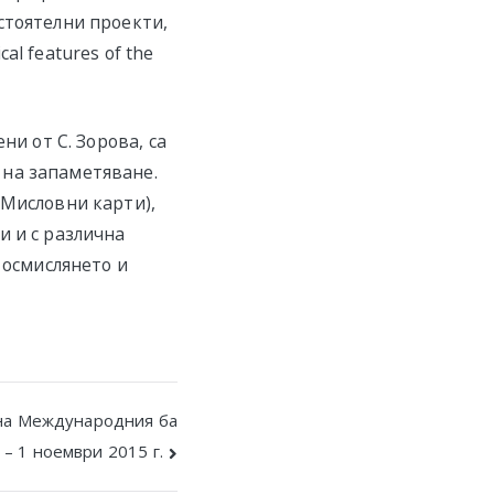
стоятелни проекти,
l features of the
ни от С. Зорова, са
 на запаметяване.
(Мисловни карти),
и и с различна
 осмислянето и
на Международния ба
 – 1 ноември 2015 г.