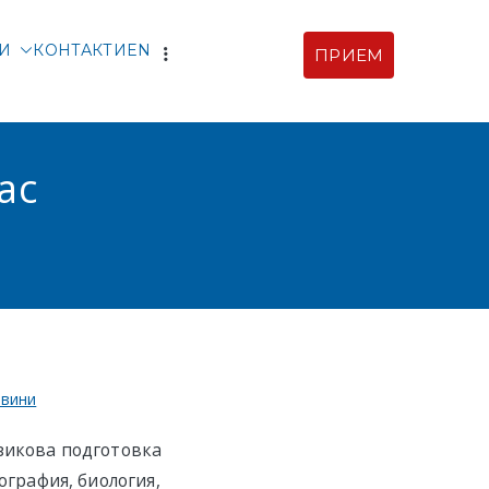
ТИ
КОНТАКТИ
EN
ПРИЕМ
рски |
ия
ас
вини
езикова подготовка
ография, биология,