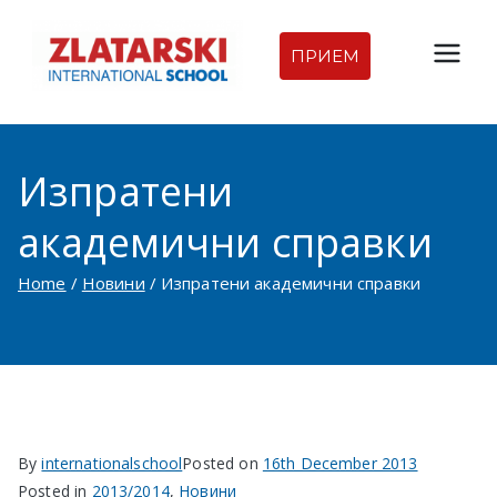
Skip
to
ПРИЕМ
Междуна
content
родна
Изпратени
гимназия
академични справки
Златарск
Home
Новини
Изпратени академични справки
и |
Междуна
родно
By
internationalschool
Posted on
16th December 2013
училище
Posted in
2013/2014
,
Новини