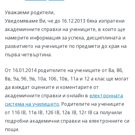
в София
Уважаеми родители,
Уведомяваме Ви, че до 16.12.2013 бяха изпратени
академичните справки на учениците, в които ще
намерите информация за успеха, дисциплината и
развитието на учениците по предмети до края на
първа четвъртина.
От 16.01.2014 родителите на учениците от 8а, 8б,
8в, 9а, 9б, 9в, 10а, 10б, 10в, 11а и 12 а клас ще могат
да виждат оценките и коментарите от
академичните справки и онлайн в
електронната
система на училището
. Родителите на учениците
от 11б IB, 11в IB, 12б IB, 12в IB, 12г IB са получили
подробни академични справки на електронните си
пощи.