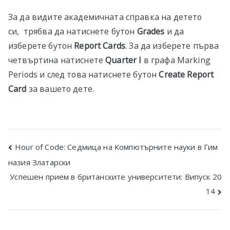
За да видите академичната справка на детето
си, трябва да натиснете бутон
Grades
и да
изберете бутон
Report Cards
. За да изберете първа
четвъртина натиснете
Quarter I
в графа Marking
Periods и след това натиснете бутон
Create Report
Card
за вашето дете.
Post
Hour of Code: Седмица на Компютърните науки в Гим
назия Златарски
navigation
Успешен прием в британските университети: Випуск 20
14