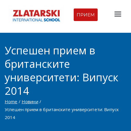
Skip
to
ПРИЕМ
Междуна
content
родна
Успешен прием в
гимназия
британските
Златарск
университети: Випуск
и |
2014
Междуна
Home
Новини
родно
Успешен прием в британските университети: Випуск
2014
училище