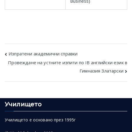
Business)
Post
Изпратени академични справки
Провеждане на устните изпити по IB английски език в
navigation
Гимназия Златарски
Училището
Училището е основано през 1995г