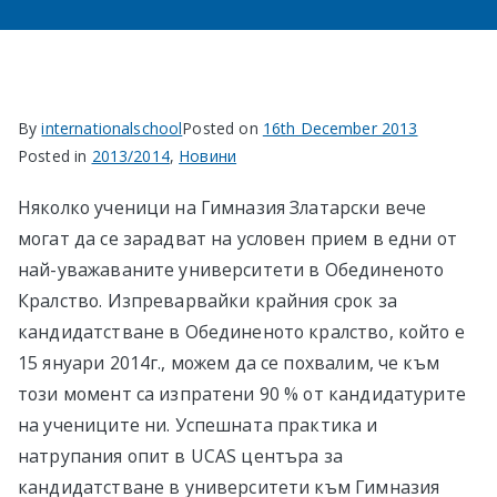
в София
By
internationalschool
Posted on
16th December 2013
Posted in
2013/2014
,
Новини
Няколко ученици на Гимназия Златарски вече
могат да се зарадват на условен прием в едни от
най-уважаваните университети в Обединеното
Кралство. Изпреварвайки крайния срок за
кандидатстване в Обединеното кралство, който е
15 януари 2014г., можем да се похвалим, че към
този момент са изпратени 90 % от кандидатурите
на учениците ни. Успешната практика и
натрупания опит в UCAS центъра за
кандидатстване в университети към Гимназия