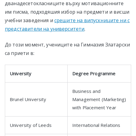
дванадесетокласниците върху мотивационните
им писма, подходяшия избор на предмети и висши
учебни заведения и
срещите на випускниците ни с
представители на университети
.
До този момент, учениците на Гимназия Златарски
са приети в:
University
Degree Programme
Business and
Brunel University
Management (Marketing)
with Placement Year
University of Leeds
International Relations