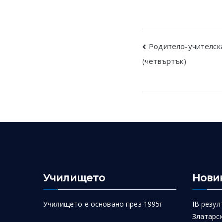
Post
Родитело-учителска
(четвъртък)
navigatio
Училището
Нови
Училището е основано през 1995г
IB резул
Златарск