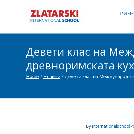
Skip
to
ПРИЕ
Междуна
content
Междуна
Девети клас на Меж
древноримската ку
Home
Новини
Девети клас на Международна 
By
internationalschool
P