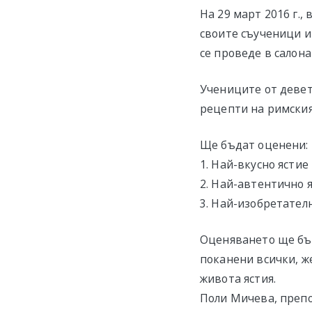
На 29 март 2016 г.
своите съученици и
се проведе в салона 
Учениците от девет
рецепти на римския
Ще бъдат оценени:
1. Най-вкусно ястие
2. Най-автентично 
3. Най-изобретател
Оценяването ще бъд
поканени всички, ж
живота ястия.
Поли Мичева, препо