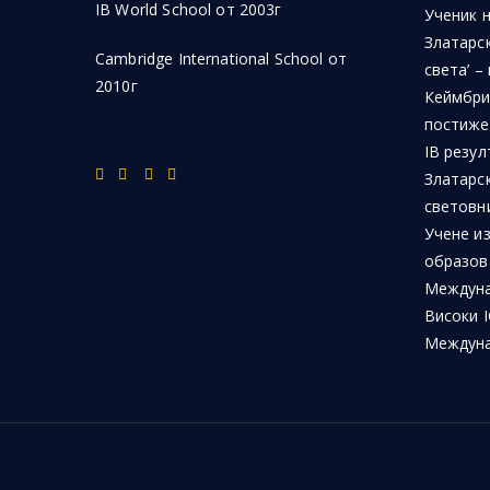
IB World School от 2003г
Ученик 
Златарск
Cambridge International School от
света’ –
2010г
Кеймбри
постиже
IB резул
Златарс
световн
Учене из
образов
Междуна
Високи I
Междуна