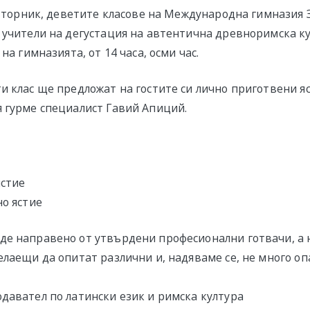
, вторник, деветите класове на Международна гимназия 
 учители на дегустация на автентична древноримска к
на гимназията, от 14 часа, осми час.
и клас ще предложат на гостите си лично приготвени я
 гурме специалист Гавий Апиций.
ястие
но ястие
е направено от утвърдени професионални готвачи, а н
елаещи да опитат различни и, надяваме се, не много оп
давател по латински език и римска култура