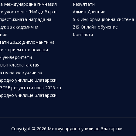
на Международна гимназия
Резултати
и удостоен с ‘Най-добър в
Админ Дневник
 престижната награда на
SIS Информационна система
дж за академични
ZIS Онлайн обучение
ния
Контакти
тати 2025: Дипломанти на
ки с прием във водещи
и университети
вън класната стая:
ателни екскурзии за
родно училище Златарски
GCSE резултати през 2025 за
родно училище Златарски
Copyright © 2026
Междунардоно училище Златарски
.