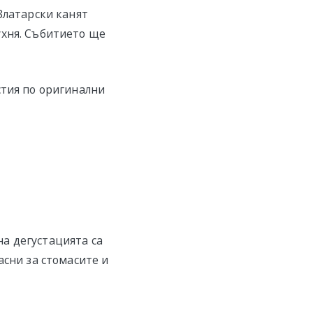
Златарски канят
ухня. Събитието ще
стия по оригинални
а дегустацията са
асни за стомасите и