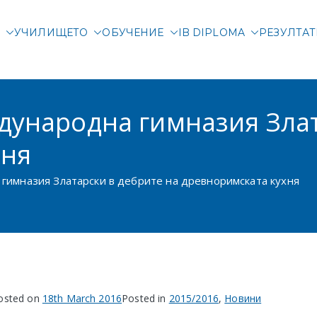
М
УЧИЛИЩЕТО
ОБУЧЕНИЕ
IB DIPLOMA
РЕЗУЛТА
родна гимназия Злата
родно училище в Соф
дународна гимназия Злат
хня
гимназия Златарски в дебрите на древноримската кухня
osted on
18th March 2016
Posted in
2015/2016
,
Новини