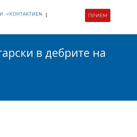
ТИ
КОНТАКТИ
EN
ПРИЕМ
рски |
ия
арски в дебрите на